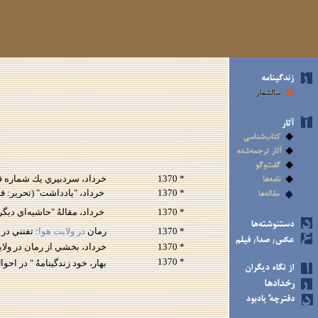
* 1370
خرداد، سردبيري يك شماره فص
* 1370
خرداد، "يادداشت" (تحرير: فروردين 1370)، ارغوان
* 1370
خرداد، مقالهُ "حاشيه‌اي ديگر بر داستان ض
* 1370
رمان
در ولايت هوا
: تفنني در طنز 
* 1370
خرداد، بخشي از رمان در ولايت 
* 1370
بهار، خود زندگينامهُ " در ا