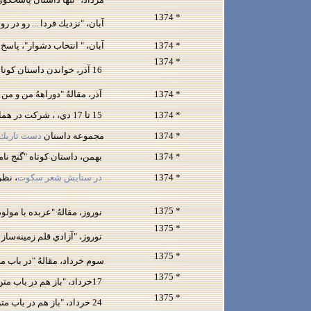
* 1374
آبان، "نزديك فردا ... رو در رو
* 1374
آبان، " انتخاب دشوار"، پاسخ 
* 1374
16 آذر، خواندن داستان كوتاه "گنج‌نامه" در مراسم چهلم احمد ميرعلايي در كوي نويسندگان، تهران
* 1374
آذر، مقالهُ "دوراههُ من و من ديگر" (تحرير: 
* 1374
15 تا 17 دي، ، شركت در همايش صدمين سال تولد نيما، هتل بادله، ساري
* 1374
مجموعه داستان
دست تاريك
* 1374
بهمن، داستان كوتاه "گنج نامه"
* 1374
در ستايش شعر سكوت
، نظر
* 1375
نوروز، مقالهُ "عربده با مولودي‌‌خ
* 1375
نوروز، "آزادي قلم زمينه‌ساز
* 1375
سوم خرداد، مقالهُ "در باب متن
* 1375
17خرداد، "باز هم در باب متن مرجع ترجمهُ قرآن مجيد" (1)، پاسخ به جوابيهُ بهاءالدين خرمشاهي، روزنامهُ سلام شمارهُ 1443
* 1375
24 خرداد، "باز هم در باب متن مرجع ترجمهُ قرآن مجيد" (2)، پاسخ به جوابيهُ بهاءالدين خرمشاهي،روزنامهُ سلام شمارهُ 1449