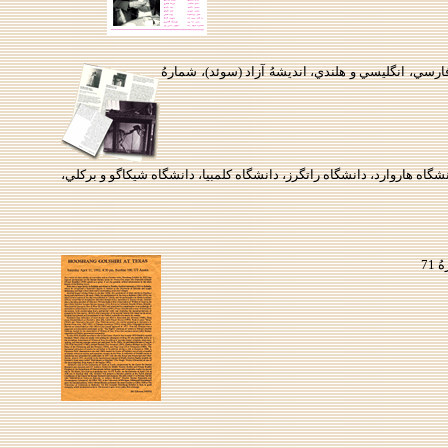
رسي، انگليسي و هلندي، انديشهُ آزاد (سوئد)، شمارهُ
اه هاروارد، دانشگاه راتگرز، دانشگاه كلمبيا، دانشگاه شيكاگو و بركلي،