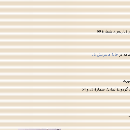
پاريس)، شمارهُ 60
اهه در
خانهُ هاينريش بل
ورت