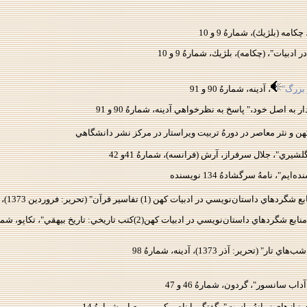
ه (بلژيك)، شمارهُ 9 و 10
دبيات"، (چكامه)، بلژيك، شمارهُ 9 و 10
 بزرگ"
، آدينه، شمارهُ 90 و 91
به اصل خود،" پاسخ به نظرخواهي آدينه، شمارهُ 90 و 91
هن و نثر معاصر در دورهُ تربيت ويراستار در مركز نشر دانشگاهي
يري"، جلال سرفراز، آرش (فرانسه)، شمارهُ 41و 42
سي در ادبيات كهن (1) تفاسير قرآن" (تحرير: فروردين 1373)، تكاپو، شمارهُ 12
ن‌نويسي در ادبيات كهن(2)كتب تاريخي: تاريخ بيهقي"، تكاپو، شمارهُ 13
حرير: آذر 1373)، آدينه، شمارهُ 98
ب سانسور"، گردون، شمارهُ 46 و 47
نيازهاي زمانهُ ماست"، گفتگو با ناصر كرمي، معيار، شمارهُ 14