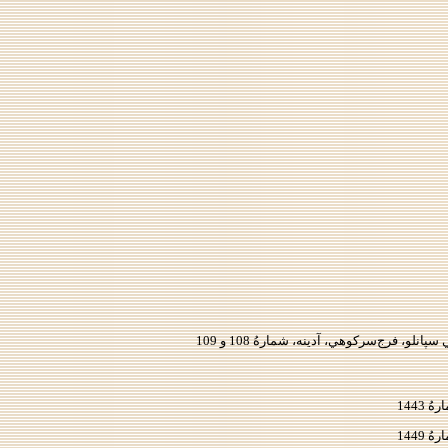
فرج‌سركوهي، آدينه، شمارهُ 108 و 109