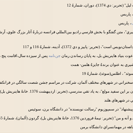
ي 1374)، دوران، شمارهُ 12
، پاريس
ب
، پاريس
ي"، متن گفتگو با بخش فارسي راديو بين‌المللي فرانسه دربارهُ آثار بزرگ علوي، آرش (
ست"، (تحرير: پاييز و دي 1372)، آدينه، شمارهُ 116 و 117
عوت بنياد هاينريش بل، به پايان رساندن رمان
جن‌نامه
پس از سيزده سال،‌اقامت پنج م
ري به عنوان برندهُ جايزهُ هلمن- همت
وئد" ، اطلس(سوئد)، شمارهُ 19
 سخنراني در شهرهاي مختلف آلمان، شركت در مراسم جشن شصت سالگي در فرانكف
"، به ياد تقي مدرسي، (تحرير: ارديبهشت 1376. خانهُ هاينريش بل)، گردون(آلمان)، شمارهُ 53 و 54
ي در شهرهاي هلند
هُ فروردين 1376، خانهُ هاينريش بل)، گردون (آلمان)، شمارهُ 55