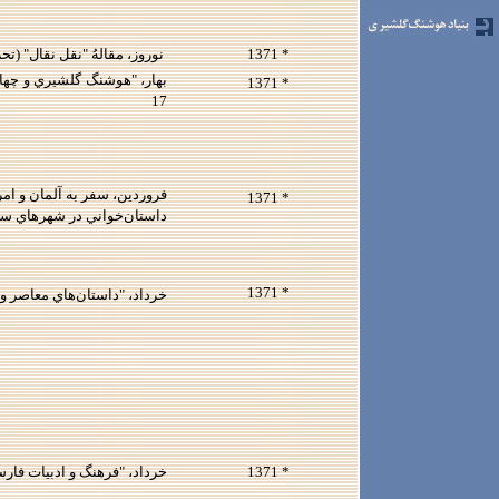
* 1371
نوروز، مقالهُ "نقل نقال" (تحرير: شهريور 1369)، آ
بهار، "هوشنگ گلشيري و چهار
* 1371
17
فروردين، سفر به آلمان و امر
* 1371
داستان‌خواني در شهرهاي سو
* 1371
خرداد، "داستان‌‌هاي معاصر و ما ايرانيان"
* 1371
خرداد، "فرهنگ و ادبيات فارس