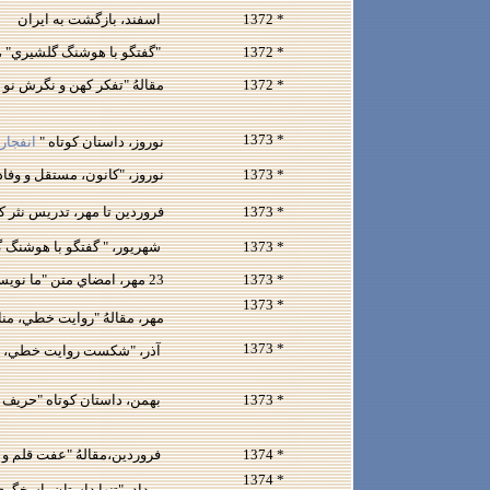
* 1372
اسفند، بازگشت به ايران
* 1372
"گفتگو با هوشنگ گلشيري" ، چكام
* 1372
مقالهُ "تفكر كهن و نگرش نو در ا
* 1373
نوروز، داستان كوتاه "
انفجار
* 1373
نوروز، "كانون، مستقل و وفادار 
* 1373
فروردين تا مهر، تدريس نثر ك
* 1373
شهريور، " گفتگو با هوشنگ گلش
* 1373
23 مهر، امضاي متن "ما نويسنده‌ايم"، نامهُ سرگشادهُ 134 نويسنده
* 1373
مهر، مقالهُ "روايت خطي، منابع شگردهاي داستان‌نوي
* 1373
آذر، "شكست روايت خطي، منابع شگردهاي داستا
* 1373
بهمن، داستان كوتاه "حريف شب‌هاي تار" (ت
* 1374
فروردين،مقالهُ "عفت قلم و آدا
* 1374
مرداد، "تنها داستان پاسخگوي 