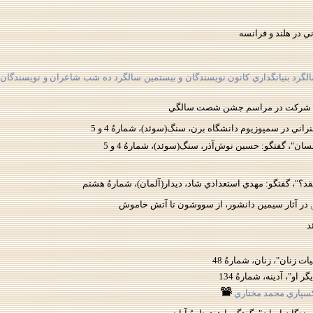
ي در هلند و فرانسه
لگرد بنيانگذاري كانون نويسندگان و بيستمين سالگرد ده شب شاعران و نويسندگان،
ئد، شركت در مراسم جشن شصت سالگي
راني در سمپوزيوم دانشگاه برن، سنگ(سوئد)، شمارهُ 4 و 5
سان"، گفتگو: حسين نوش‌آذر، سنگ(سوئد)، شمارهُ 4 و 5
؟"، گفتگو: مهدي استعدادي شاد، ديدار(آلمان)، شمارهُ هشتم
در آثار سيمين دانشور، از سووشون تا آتش خاموش
د
ت زنان"، زنان، شمارهُ 48
 او"، آدينه، شمارهُ 134
سپاري محمد مختاري