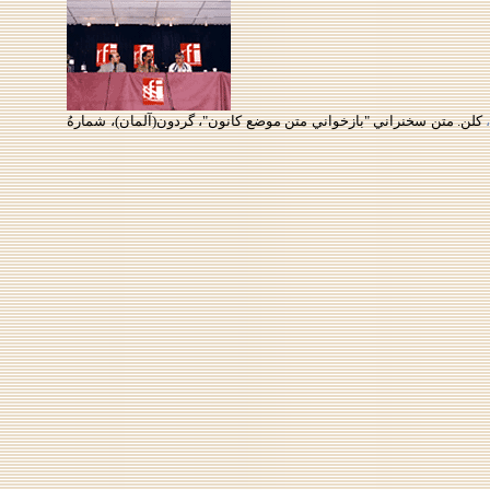
كلن. متن سخنراني "بازخواني متن موضع كانون"، گردون(آلمان)، شمارهُ