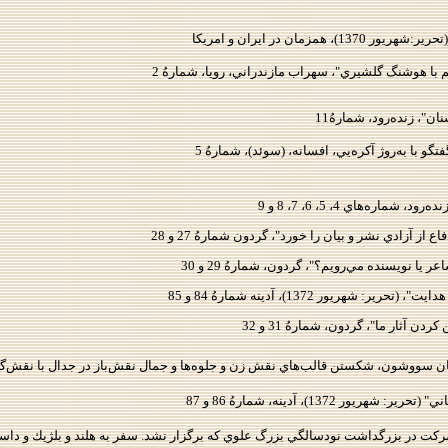
(تحرير:شهريور 1370)، همزمان در ايران و امريكا
 با هوشنگ گلشيري"، سهراب مازندراني، رويا، شمارهُ 2
ان"، زنده‌رود، شمارهُ11
گو با به‌روژ آكره‌يي، افسانه، (سوئد)، شمارهُ 5
ماره‌‌هاي 4، 5، 6، 7، 8 و 9
از آزادي نشر و بيان را خورد"، گردون شمارهُ 27 و 28
ر يا نويسنده مي‌رويم؟"، گردون، شمارهُ 29 و 30
: شهريور 1372)، آدينه شمارهُ 84 و 85
دن آثار ما"، گردون، شمارهُ 31 و 32
مان سووشون، شكستن قالب‌هاي نقش زن و جلوه‌ها و جمال نقش‌باز در جدال با نقش‌گذار"، ز
يور 1372)، آدينه، شمارهُ 86 و 87
ركت در بزرگداشت نودسالگي بزرگ علوي كه برگزار نشد. سفر به هلند و بلژيك و داس