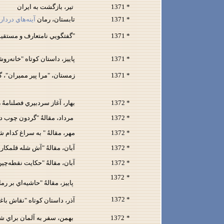
* 1371
تير، بازگشت به ايران
* 1371
تابستان، رمان
آينه‌‌هاي دردار
* 1371
"گفتگويي نامتعارف و مستقيم
* 1371
پاييز، داستان كوتاه "خانه‌روشن
* 1371
زمستان، "مرا پير مميران"، گفت
* 1372
بهار، آغاز سردبيري فصلنامهُ زنده‌رود، ش
* 1372
مرداد، مقالهُ "گردون چوب دفاع 
* 1372
مهر، مقالهُ " به سراغ كدام شاع
* 1372
آبان، مقالهُ "آش شله قلمكار هدايت"، (تحرير
* 1372
آبان، مقالهُ "حكايت نقطه‌چين كر
1372
*
پاييز، مقالهُ "حاشيه‌اي بر ر
* 1372
آذر، داستان كوتاه "نقاش باغاني" (تحرير: شهر
*
1372
بهمن، سفر به آلمان براي ش