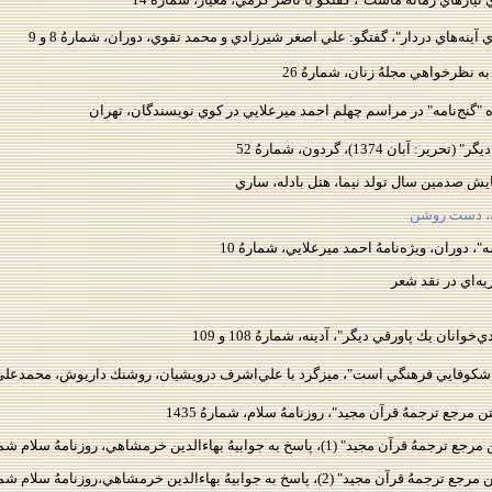
ي آينه‌‌هاي دردار"، گفتگو: علي اصغر شيرزادي و محمد تقوي، دوران، شمارهُ 8 و 9
به نظرخواهي مجلهُ زنان، شمارهُ 26
آبان 1374)، گردون، شمارهُ 52
، دست روشن
، دوران، ويژه‌نامهُ احمد ميرعلايي، شمارهُ 10
يه‌اي در نقد شعر
وانان يك پاورقي ديگر"، آدينه، شمارهُ 108 و 109
 شكوفايي فرهنگي است"، ميزگرد با علي‌اشرف درويشيان، روشنك داريوش، محمدعلي سپانلو، 
 مرجع ترجمهُ قرآن مجيد"، روزنامهُ سلام، شمارهُ 1435