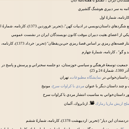
رنامه به سر دبيري هوشنگ گلشيري
اي داستان‌نويسي در ادبيات كهن"، (تحرير: فروردين 1373)، كارنامه، شمارهُ اول
‌‌هاي رمزي بر اساس قصهُ رمزي حي‌بن‌يقظان" (تحرير: خرداد 1373)، كارنامه، شمارهُ سوم
 و گو" ، كارنامه، شمارهُ چهارم
ت جمعيت توسعهُ فرهنگي و سياسي خوزستان، دو جلسه سخنراني و پرسش و پاسخ در با
و 25)
داستان‌خواني در
نمايشگاه مطبوعات
، تهران
و چند داستان ديگر با عنوان
مردي با كراوات سرخ،
مونيخ
ر داستا‌ن‌خواني به مناسبت انتشار مردي با كراوات سرخ
صلح اريش ماريا رمارك
، ازنابروك، آلمان
ن ديار" (تحرير: اردبيهشت 1378)، كارنامه، شمارهُ ششم