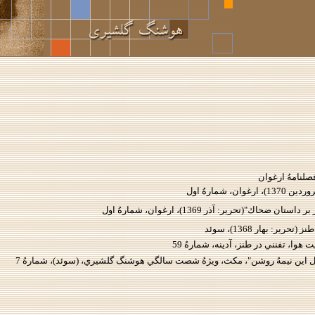
لنامهُ ارغوان
، شمارهُ اول
حاك"(تحرير: آذر 1369)، ارغوان، شمارهُ اول
(تحرير: بهار 1368)، سوئد
هوا، تفنني در طنز، آدينه، شمارهُ 59
حوال اين نيمهُ روشن"، مكث، ويژهُ شصت سالگي هوشنگ گلشيري، (سوئد)، شمارهُ 7