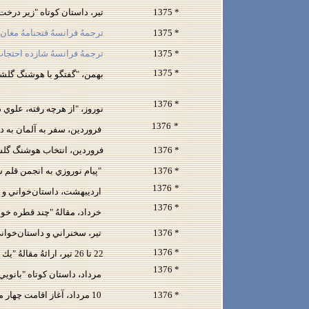
* 1375
تير، داستان كوتاه "زير درخت ليل" (تحرير: د
* 1375
ترجمهُ فرانسهُ فتحنامهُ مغان
* 1375
ترجمهُ فرانسهُ شازده احتجا
* 1375
بهمن، "گفتگو با هوشنگ گلشير
* 1376
نوروز، "از هرچه رفته، علوي داستان‌نويس ا
1376
*
فروردين، سفر به آلمان به د
* 1376
فروردين، انتخاب هوشنگ گلشي
* 1376
"پيام نوروزي به انجمن قلم س
1376
*
ارديبهشت، داستان‌خواني و
* 1376
خرداد، مقالهُ "چند قطره خون بر اين سفيد مولع
* 1376
تير، سخنراني و داستا‌ن‌خوان
* 1376
22 تا 26 تير، ارائهُ مقالهُ "يك پيشنهاد" در سمپوزيوم "رسالت نويسنده" در دانشگاه برن، سوئيس
* 1376
مرداد، داستان كوتاه "بانويي و آنه و من" (تحرير: نيم
* 1376
10 مرداد، آغاز اقامت چهار ماهه در مهمانسراي دانشگاه برمن