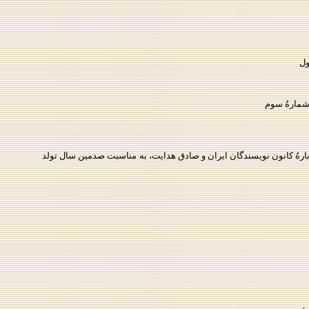
رهُ كانون نويسندگان ايران و صادق هدايت، به مناسبت صدمين سال تولد