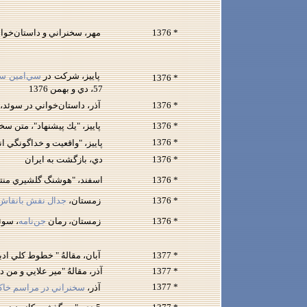
* 1376
مهر، سخنراني و داستان‌خوان
پاييز، شركت در
سي‌امين سا
* 1376
57، دي و بهمن 1376
* 1376
آذر، داستان‌خواني در سو
* 1376
پاييز، "يك پيشنهاد"، متن سخن
* 1376
پاييز، "واقعيت و خداگونگي ان
* 1376
دي، بازگشت به ايران
* 1376
اسفند، "هوشنگ گلشيري منتقد
* 1376
زمستان،
جدال نقش بانقاش
* 1376
زمستان، رمان
جن‌نامه
، سوئ
* 1377
آبان، مقالهُ " خطوط كلي ادبيا
* 1377
آذر، مقالهُ "مير علايي و من ديگر
* 1377
آذر،
سخنراني در مراسم خاك