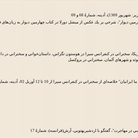
دينه، شمارهُ 68 و 69
مين ديوار"، شرحي بر يك عكس‌ از ميشل دورلا در كتاب چهارمين ديوار به زبان‌هاي فا
يكا، سخنراني در كنفرانس سيرا در هوستون تگزاس، داستان‌خواني و سخنراني در دانشگ
ئد و شهرهاي آلمان، سخنراني در بروكسل
 خلاصه‌اي از سخنراني در كنفرانس سيرا از 10 تا 12 آوريل 92، آدينه، شمارهُ 71
ي در مهاجرت"، گفتگو با اردشيربهتويي، آرش(فرانسه)، شمارهُ 17