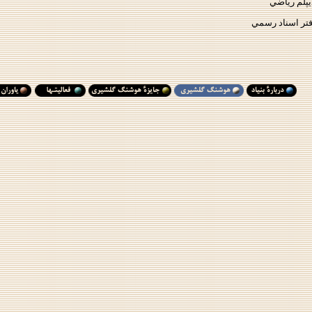
يپلم رياضي
فتر اسناد رسمي