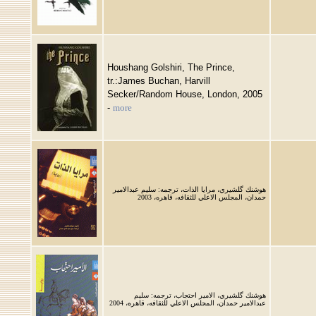
Houshang Golshiri, The Prince,
tr.:James Buchan, Harvill
Secker/Random House, London, 2005
-
more
هوشنك گلشيري، مرايا الذات، ترجمه: سليم عبدالامير
حمدان، المجلس الاعلي للثقافه، قاهره، 2003
هوشنك گلشيري، الامير احتجاب، ترجمه: سليم
عبدالامير حمدان، المجلس الاعلي للثقافه، قاهره، 2004