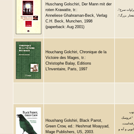
Huschang Golschiri, Der Mann mit der
roten Krawatte, tr.:
كراوات سرخ"،
Anneliese Ghahraman-Beck, Verlag
فجار بزرگ"،
C.H. Beck, Munchen, 1998
(paperback: Aug 2001)
Houchang Golchiri, Chronique de la
Victoire des Mages, tr.:
Christophe Balay, Editions
L'Inventaire, Paris, 1997
خوب
، "عروسک
Houshang Golshiri,
Black Parrot,
فته‌است،
Green Crow, ed.: Heshmat Moayyad,
نويي و آنه و
Mage Publishers, US, 2003.