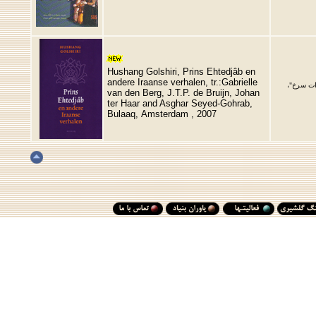
Hushang Golshiri, Prins Ehtedjâb en
andere Iraanse verhalen, tr.:Gabrielle
ات سرخ"،
van den Berg, J.T.P. de Bruijn, Johan
ter Haar and Asghar Seyed-Gohrab,
Bulaaq,
Amsterdam
, 2007