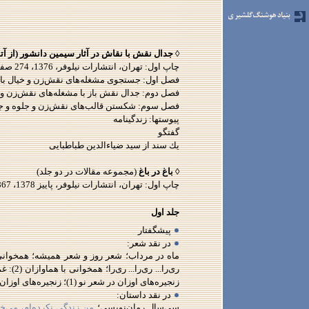
◊ جدال نقش با نقاش در آثار سيمين دانشور (از
چاپ اول: تهران، انتشارات نيلوفر، 1376، 274 صفحه
فصل اول: جستجوی مشغله‌‌های نقش‌زن و خيال باز
فصل دوم: جدال نقش باز با مشغله‌‌های نقش‌زن و
فصل سوم: شكستن قالب‌‌های نقش‌زن و جلوه و جما
پيوستها: زندگينامه
گفتگو
يك سند از سيد ضياءالدين طباطبايی
◊ باغ در باغ
(مجموعه مقالات در دو جلد)
چاپ اول: تهران، انتشارات نيلوفر، پاييز 1378، 867 صفحه. چاپ دوم: تابستان 1380، چاپ سوم: زمستان 1388
جلد اول
پيشگفتار
در نقد شعر:
زنجيره‌های اوزان در شعر نو (1)؛ زنجيره‌های اوزان در شعر نو (2)
در نقد داستان:
سی‌سال رمان‌نويسی؛
من زندگی نكرده‌ام، می‌خ