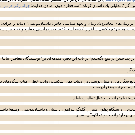
ش آكل"؛ تحليلی يك داستان كوتاه: "سه قطره خون" صادق هدايت؛
جوانمرگی در نثر 
حاشيه‌ای بر رما‌ن‌های معاصر(1): كليدر؛ حاشيه‌ای بر رمان‌های معاصر(2): رمان و تعهد سياسی خاص؛ داستان
بر ادبيات معاصر؛ چه كسی شاعر را كشته است؟؛ ساختار نمايشی و طرح و قصه در داستان
ی بر چند شعر؛ در هيچ نگنجيدم؛ در باب اين دفتر، مقدمه‌ای بر "نويسندگان معاصر ايتاليا"
ديگر
ابع شگردهای داستان‌نويسی در ادبيات كهن؛ شكست روايت خطی، منابع شگردهای داس
تن مرجع ترجمهُ قرآن مجيد
سهُ فيلم؛ واقعيت و خيال؛ ظاهر و باطن
يان دانشگاه پهلوی شيراز؛ گفتگو پيرامون داستان و داستان‌نويسی: وظيفهُ داستان‌
‌های دردار؛ واقعيت و خداگونگی انسان