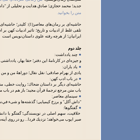
جديد؛ محمد حجازی؛ صادق هدايت و تحليلی از "دا
متن را بخوانيد.
تلقی غلط از ادبيات و تاريخ؛ تاثير ادبيات كهن 
ايرانيان؛ از هرچه رفته علوی داستان‌نويس است
جلد دوم
چند يادداشت:
و جيزه‌ای در كارنامهُ اين دفتر؛ حقا بهار، يادداشت
ياد ياران:
يادی از بهرام صادقی؛ نقل نقال؛ دوراههُ من و من 
در باب ادب كهن:
حاشيه‌ای ديگر بر داستان ضحاك؛ روايت خطی، من
باب متن مرجع ترجمهُ قرآن مجيد؛ باز هم در باب م
سينمای معاصر:
"داش آكل" و برزخ كيميايی؛ گذشته‌ها و شیء في‌نف
گفتگوها:
خلاقيت، سهم اصلی در نويسندگی؛ گفتگو با دانشجو
صبر ايوب می‌خواهد؛ نزديك فردا... رو در روی آينه‌