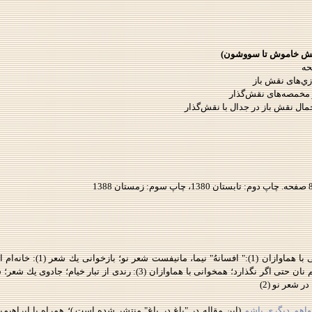
 آتش خاموش تا سووشون)
ي‌های نقش‌ باز
 مخمصه‌های نقش‌گذار
ل نقش‌ باز در جدال با نقش‌گذار
ری‌را... ری‌را...‌ ری‌را؛ همخوانی با هماوازان (2): غم نان حتی اگر نگذارد؛ همخوانی با ه
واهم ديگری باشم
(اين مقاله در "باغ در باغ" منتشر شده است.)؛ همراه با ابراهیم‌