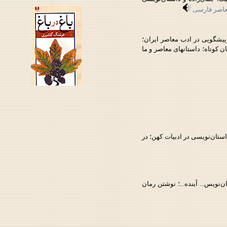
معاصر فارسی
‌نويسی؛ادبيات و خرافه؛ پيشگويی در ادب معاصر ايران؛
 كوتاه؛ داستانهای معاصر و ما
تان‌نويسی در ادبيات كهن؛ در
نويس... آينده...؛ نوشتن رمان