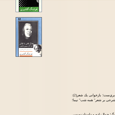
ماه در مرداب؛ شعر روز و شعر هميشه؛ همخوانی با هماوازان (1):" افسانهُ" نيما، مانيفست شعر نو؛ بازخوانی يك شعر (1): خانه‌ام ابري‌ست؛ بازخوانی يك شعر(2):
ماوازان (3): رندی از تبار خيام؛ جادوی يك شعر؛ شرحی بر شعر" همه شب" نيما؛
بیگ؛ جمال‌زاده و داستان‌نویسی