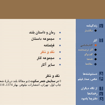
◊ در ستايش شعر سكوت
(دو مقالهُ بلند دربارهُ شع
چاپ اول: تهران، انتشارات نيلوفر، بهار 1374، 116 صفحه، چاپ دوم: زمستان 1388