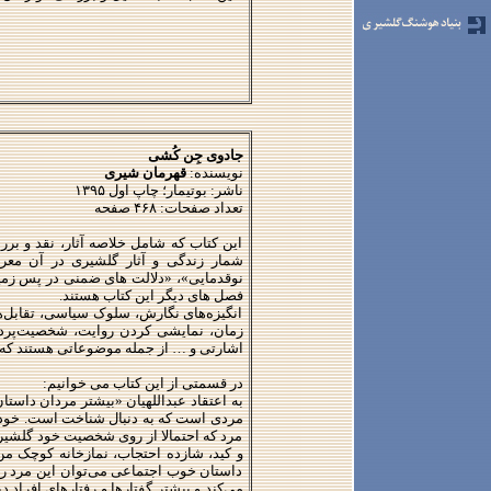
جادوی جِن کُشی
نویسنده:
قهرمان شیری
ناشر: بوتیمار؛ چاپ اول ۱۳۹۵
تعداد صفحات: ۴۶۸ صفحه
این کتاب که شامل خلاصه آثار، نقد و ب
شمار زندگی و آثار گلشیری در آن معر
نوقدمایی»، «دلالت های ضمنی در پس زمینه
فصل های دیگر این کتاب هستند
.
انگیزه‌های نگارش، سلوک سیاسی، تقابل‌ه
زمان، نمایشی کردن روایت، شخصیت‌پرداز
اشارتی و … از جمله موضوعاتی هستند که 
در قسمتی از این کتاب می خوانیم
:
به اعتقاد عبداللهیان «بیشتر مردان داست
مردی است که به دنبال شناخت است. خود ر
مرد که احتمالا از روی شخصیت خود گلشی
داستان خوب اجتماعی می‌توان این مرد را
می‌کند و بیشتر گفتارها و رفتارهای افرا