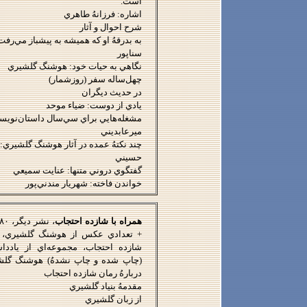
است.
اشاره: فرزانهُ طاهري
شرح احوال و آثار
به بدرقهُ او كه هميشه به پيشباز مي‌رف
سناپور
نگاهي به حيات خود:
هوشنگ گلشيري
چهل‌ساله سفر (روزشمار)
در حديث ديگران
يادي از دوست: ضياء موحد
مشغله‌هايي براي سي‌سال داستان‌نوي
ميرعابديني
چند نكتهُ عمده در آثار
هوشنگ گلشيري
:
حسيني
گفتگوي دروني متنها: عنايت سميعي
خواندن فاخته: شهريار مندني‌پور
همراه با شازده احتجاب
+ تعدادي عكس از هوشنگ گلشيري، ف
شازده احتجاب، مجموعه‌اي از ياددا
(چاپ شده و چاپ نشدهُ)
هوشنگ گلش
دربارهُ رمان شازده احتجاب
مقدمهُ بنياد گلشيري
از زبان گلشيري