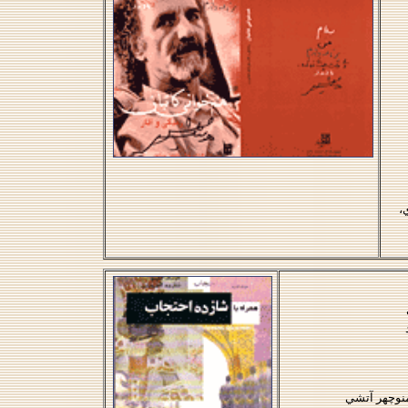
،
 منوچهر آتشي