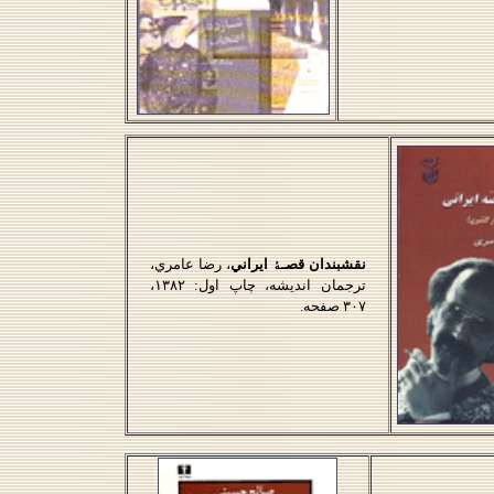
نقشبندان قصـﮥ ايراني
، رضا عامري،
ترجمان انديشه، چاپ اول: ۱۳۸۲،
۳۰۷ صفحه.