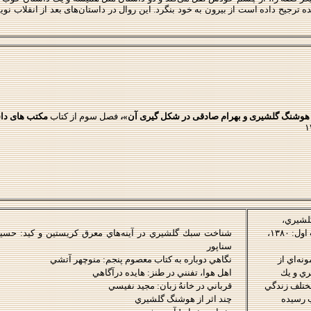
جیح داده است از بیرون به خود بنگرد. این روال در داستان‌های بعد از انقلاب نوی
هوشنگ گلشیری و بهرام صادقی در شکل ­گیری آن»،
فصل سوم از کتاب
مکتب های داس
لشيري
،
گردآوري حسين سناپور، نشر ديگر، چاپ اول: ۱۳۸۰،
شناخت سبك گلشيري در آينه‌هاي معرق كريستين و كيد: حسي
سناپور
نه‌اي از
نگاهي دوباره به كتاب معصوم پنجم: منوچهر آتشي
ري و يك
اهل هوا، تفنني در طنز: هايده درآگاهي
مختلف زندگي
قرباني در خانهُ زبان: مجيد نفيسي
 رسيده
چند اثر از
هوشنگ گلشيري