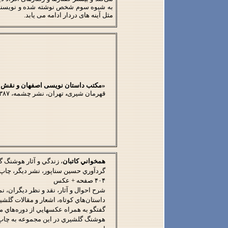
به شیوه سوم شخص نوشته شده و نویسنده تر
مثل آینه های دردار ادامه می یابد
.
«مکتب داستان ­نویسی اصفهان و نقش 
قهرمان شیری
،
تهران، نشر چشمه، ۱۳۸۷
همخواني كاتبان
، زندگي و آثار
هوشنگ گ
۴۰۴ صفحه + عكس
شرح احوال و آثار، نقد و نظر ديگران، نمو
داستان‌هاي كوتاه، اشعار و مقالات گلشي
گفتگو به همراه عكسهايي از دوره‌هاي 
هوشنگ گلشيري
در اين مجموعه به چاپ