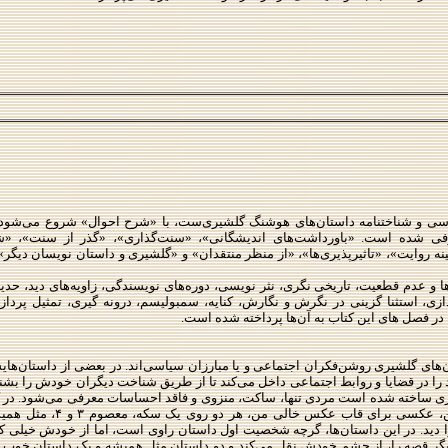
ررسی و شناختنامه داستان‌های هوشنگ گلشیری‌ست، با «شرح احوال» شروع می‌شود
فی شده است. «باورداشت‌های اندیشگانی»، «سنت‌گذاری»، «گذر از سنت»، «
 روایت»، «تاثیرپذیری‌ها»، «از منظر منتقدان» و «گلشیری و داستان نویسان دیگر»
ا و عدم قطعیت، تاریخی نگری، نثر نویسی، دوره‌های نویسندگی، زاویه‌های دید، حد
ی، استثنا گزینی در نگرش و نگارش، کنایه، سمبولیسم، درونه گیری، تمثیل پرداز
در فصل های این کتاب به آن‌ها پرداخته شده است
.
ان‌های گلشیری روشن‌فکران اجتماعی و یا مبارزان سیاسی‌اند. در بعضی از داستان‌ها
ا در قضایا و روابط اجتماعی داخل می‌کند تا از طریق شناخت دیگران خودش را بشنا
ری ساخته شده است مردی تنها، ساکت، منزوی و فاقد احساسات معرفی می‌شود. در 
و کید، شازده احتجاب، نمازخانه کوچک من، عکسی برای قاب عکس خال
 دید. در این داستان‌ها، گرچه شخصیت اول داستان راوی است، اما از خودش خیلی ک
د دیگر قصه را، از چشم خودش نقل می‌کند و دو داستان مثل همیشه و یک داستان خوب