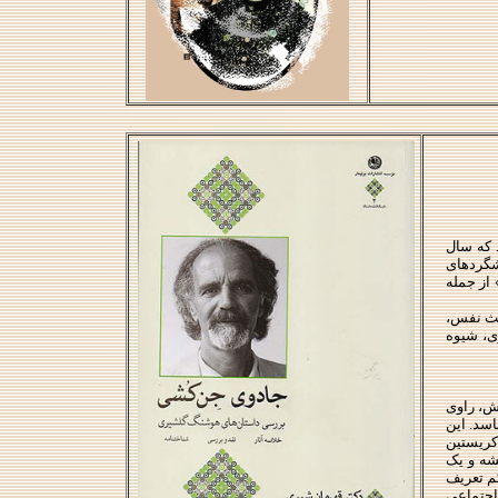
 که سال
شگردهای
 از جمله
یث نفس،
ی، شیوه
یش، راوی
سد. این
کریستین
ی من، هر دو روی یک سکه، معصوم ۳ و ۴، مثل همیشه و یک
م تعریف
 اجتماعی