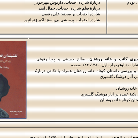
ن بودم
دربارهُ شازده احتجاب: داريوش مهرجويي
دربارهُ فيلم شازده احتجاب: جمال اميد
شازده احتجاب بر صحنه: علي رفيعي
شازده احتجاب، پرسشي بي‌پاسخ: اكبر زنجانپور
يري كاتب و خانه روشنان
، صالح حسيني و پويا رفوئي،
رات نيلوفر،چاپ اول: ۱۳۸۰، ۱۴۴ صفحه
 و بررسي داستان كوتاه خانه روشنان همراه با نكاتي دربارهُ
ي آثار
هوشنگ گلشيري
 خانه روشنان
نكتهُ عمده در آثار
هوشنگ گلشيري
تان كوتاه خانه روشنان
حتجاب
، صالح حسيني، انتشارات نيلوفر، چاپ اول: ۱۳۷۲، ۱۰۸ صفحه