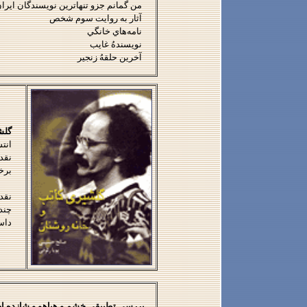
من گمانم جزو تنهاترين نويسندگان ايرا
آثار به روايت سوم شخص
نامه‌هاي خانگي
نويسندهُ غايب
آخرين حلقهُ زنجير
گلش
انتشا
نقد
برخ
نقد
چند 
داس
بررسي تطبيقي خشم و هياهو و شازده ا