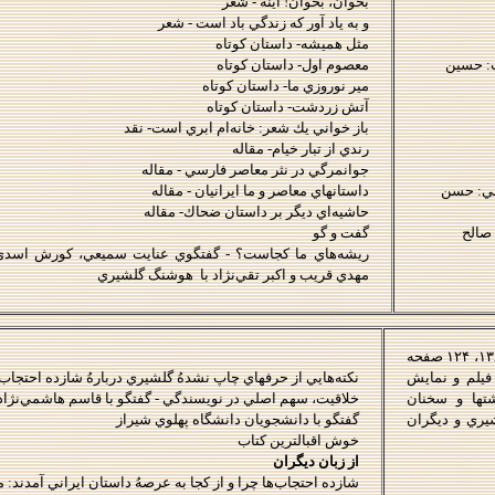
بخوان، بخوان! آينه - شعر
و به ياد آور كه زندگي باد است - شعر
مثل هميشه- داستان كوتاه
ت: حسين
معصوم اول- داستان كوتاه
مير نوروزي ما- داستان كوتاه
آتش زردشت- داستان كوتاه
باز خواني يك شعر: خانه‌ام ابري است- نقد
رندي از تبار خيام- مقاله
جوانمرگي در نثر معاصر فارسي - مقاله
سي: حسن
داستانهاي معاصر و ما ايرانيان - مقاله
حاشيه‌اي ديگر بر داستان ضحاك- مقاله
 صالح
گفت و گو
ريشه‌‌هاي ما كجاست؟ - گفتگوي عنايت سميعي، كورش اسدي
مهدي قريب و اكبر تقي‌نژاد با
هوشنگ گلشيري
، نشر ديگر، ۱۳۸۰، ۱۲۴ صفحه
يلم و نمايش
نكته‌هايي از حرفهاي چاپ نشدهُ گلشيري دربارهُ شازده احتجاب
شتها و سخنان
خلاقيت، سهم اصلي در نويسندگي - گفتگو با قاسم هاشمي‌نژاد
يري
و ديگران
گفتگو با دانشجويان دانشگاه پهلوي شيراز
خوش اقبالترين كتاب
از زبان ديگران
شازده احتجاب‌ها چرا و از كجا به عرصهُ داستان ايراني آمدند: