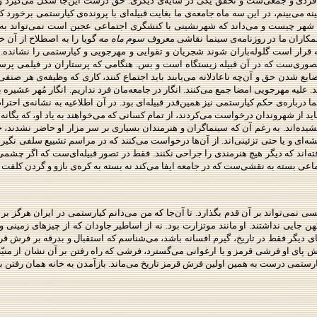
ی و جمعی‌ست و تحقق یکی در سایه‌ی دیگری. حق درست این‌جا شکل می‌گیرد و تواما
 عینه می‌بینم، در این سه ماه جامعه‌ی ما بغایت قبیله‌ای با پرونده‌ی کیارستمی برخو
ه شهر چیست و می‌داند که شهرنشینی با کنشگری اجتماعی عجین است نمی‌تواند به 
مکاران ما در
روزنامه‌ی سینما
نقاشی معروف
سوم ماه مه
گویا را به اصطلاح از آن 
ه قرار است گلوله‌باران شوند شجریان و تقوایی و مهرجویی و کیارستمی را نشانده.
صوری‌ست که در آن قبیله زیستگاه است و بس. هنگامی که پرستاران در فیلمی پرستاری
ایع شدن حق و آن‌چه ناعادلانه می‌یابند باید اجتماع کنند، کاری که وظیفه‌ی هر صن
 علیه مهرجویی امضا جمع می‌کنند. انگار در جامعه‌مان فرد نداریم. انگار مُهر عشیره ب
ما درباره‌ی حکم کیارستمی نیز همین‌قدر قبیله‌ای بود. در آن اطلاعیه به نشانه‌ی احت
د از شهروندان درخواست می‌کردند، از تمام کسانی که می‌خواهند به یاد او، که یگانه بود
شیده‌اند. به رغم آن که سینماگران و هنرمندان بسیاری بر سر مزار او حاضر نشدند، خب
ای و یا حتی تزئینی‌اند. از آن‌ها درخواست می‌کنند که در مراسم تشییع
سلفی
نگیرن
اند که دیگر هیچ هنرمندی را جراحی نکنند. فقط در تصور قبیله‌ای‌ست که اگر چشمی
اعی بسته به نقشی‌ست که در جامعه ایفا می‌کند نه بسته به کره‌ی بازو و گردن کلفت 
نمی‌تواند بر آن قدم بگذارد. تا آن‌جا که من می‌دانم کیارستمی در ایران هرگز بر
 جایی نداشتند. او مانند موتزارت بود. نه از اساطیر جاودان که از چیزهای زمینی 
جای دیگر فقط در تاریخ، گیرم افسانه باشد، می‌شناسم که استقبال و بدرقه بر فرش ق
 پیش پای او فرشی قرمز و یا ارغوانی می‌گسترد، فرشی که راه رفتن بر آن نشان از منی
ارستمی درست به همین اولین فرش قرمز تاریخ می‌ماند. بازآمدن به خانه همان رفتن 