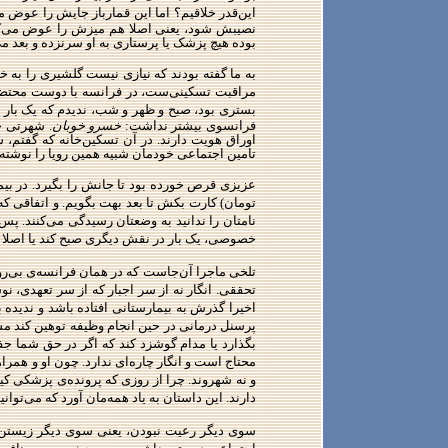
این‌قدر خلاقیم؟ اما این قمارباز جایش را عوض م
نصیبش شود، یعنی اصلا هم میزش را عوض می‌کند 
بوده هیچ پزشک یا پرستاری به او سرنزده و بعد می‌
به ما گفته بودند که نیازی نیست گلشیری را به 
مراقبت تسکینی‌ست، در فرانسه با دوست محتضری گ
بستری بود، صبح و ظهر و شب، ندیدم که یک‌ بار 
فرانسوی بیشتر نداشت:
خسرو خوبان
. شهرتی چن
اوراق هویت دارند. در آن تسکین‌خانه که گفتم،
تامین اجتماعی خودمان شبیه همین رویا را نوشته‌‌ا
عزیزی قرص خورده بود تا جانش را بگیرد. در بیم
تومان) کارت بکش تا بعد بهت بگویم. و اتفاقی که 
نامتان را ندانید به وضعتان رسیدگی می‌کنند. پس 
خصوصی، یک بار در نقش دیگری صبح کند یا اصلا پ
تلخی ماجرا آن‌جاست که در همان فرانسه‌ی بی‌رو
تحققی. انگار نه از سر اجبار که از سر تعهدی، ن
اخیرا گذرش به بیمارستانی افتاده باشد و ندیده ب
بگذارد یا مدام گوشزد کند که اگر در حق شما جفا
محتاج است و انگار چاره‌ای ندارد. چون او و همرا
و نه شهروند. چرا از روزی که پرونده‌ی پزشکی 
دارند. این داستان به یاد همه‌مان آورد که می‌توا
سوی دیگر رعیت نبودن، یعنی سوی دیگر زیستن