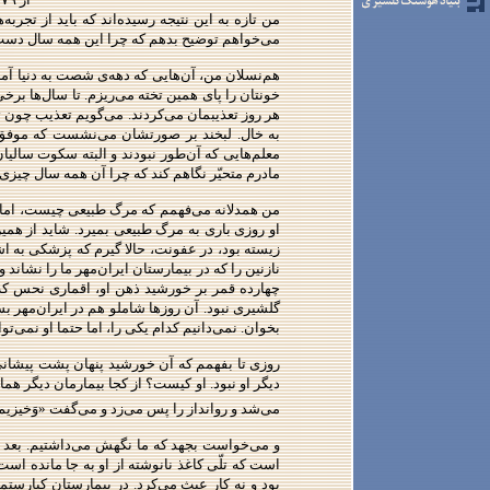
من تازه به این نتیجه رسیده‌اند که باید از تجر
می‌خواهم توضیح بدهم که چرا این همه سال دست کم 
هم‌نسلان من، آن‌هایی که دهه‌ی شصت به دنیا آمد
خونتان را پای همین تخته می‌ریزم. تا سال‌ها ب
هر روز تعذیبمان می‌کردند. می‌گویم تعذیب چون ت
به خال. لبخند بر صورتشان می‌نشست که موفق ش
معلم‌هایی که آن‌طور نبودند و البته سکوت سالیان
مادرم متحیّر نگاهم کند که چرا آن همه سال چیزی 
من همدلانه می‌فهمم که مرگ طبیعی چیست، اما نم
او روزی باری به مرگ طبیعی بمیرد. شاید از همی
زیسته بود، در عفونت، حالا گیرم که پزشکی به اش
نازنین را که در بیمارستان ایران‌مهر ما را نشان
چهارده قمر بر خورشید ذهن او، اقماری نحس که
گلشیری نبود. آن روزها شاملو هم در ایران‌مهر ب
بخوان. نمی‌دانیم کدام یکی را، اما حتما او نمی‌توا
روزی تا بفهمم که آن خورشید پنهان پشت پیشانی ب
دیگر او نبود. او کیست؟ از کجا بیمارمان دیگر ه
می‌شد و روانداز را پس می‌زد و می‌گفت «وَخیزیم
و می‌خواست بجهد که ما نگهش می‌داشتیم. بعد می
است که تلّی کاغذ نانوشته از او به جا مانده
بود و نه کار عبث می‌کرد. در بیمارستان کیارست