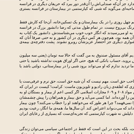
رد جز آن‌که صندلی‌اش را آن‌قدر دور ببرد که
حریفان دیگری در فرانسه
احبه‌ای می‌گوید که شبی که کیارستمی در بیمارستان در فرانسه بستری
م چهل روزی را در یک بیمارستان و یک تسکین‌خانه، آن‌جا که کارش فقط
 فرنگ بی‌روح نیست. در تمام طول مدتی که رضا دانشور بزرگ در فرانسه
وری به او می‌رسیدند که انگار خوب خوب می‌شناسندش. دانشور یک کتاب به
ه‌ی آن همه بود، هم‌چون هر کس دیگری در آن کشور و نه حتی صرفا آنان که
 دشواری دیگری جز احتضار عزیزشان روبرو نشوند. پشت دفترچه‌ی بیمه‌ی
یدیم آقای مسئول صندوق به من گفت که حالا سه تومان (یعنی سه میلیون
س بروید، حساب بانکی که هیچ،‌ حتی اگر اوراق هویت نداشته باشید یا حتی
 تردید ندارم که او می‌تواند برود شبی را در بیمارستانی، دولتی باشد یا
مار صاحب حق است. مهم نیست که آن شبه حق است، حق نرم و عرفی‌ست یا
چیزی که لقلقه‌ی زبان رادیو و تلویزیون ماست: کرامت! کیست در ایران که
براساس مواد ۶۰۸ و ۶۰۹ مجازات اسلامی اگر کسی اعم از بیمار و بستگان او به
 و جزای نقدی می‌شود. بعد هم مصادیق توهین را آورده‌اند. اما کسی می‌آید و حق بیمار و همراهان را پیش چشمشان
را نمی‌فهمد؟ چرا هر طور که می‌خواهند او را خطاب می‌کنند؟ چون بیمار
ند که می‌تواند اعتراض کند. آن‌ سال‌ها ما، همه‌ی ما انگار، رعیت بودیم
دلیلش نه شهرت کیارستمی که تجربه‌ای‌ست که بسیاری از رعایای ایران
، بلکه بحث در این است که فقط در اجتماعی سیاسی می‌توان زندگی