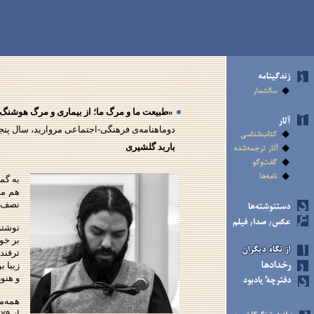
«طبیعت ما و مرگ ما؛ از بیماری و مرگ هوشنگ
دوماهنامه‌ی فرهنگی-اجتماعی مروارید، سال پنجم،
باربد گلشیری
به گم
هم می
نصف‌و
نوشتن
بر خو
ترفند
زیبا 
و هنو
همه‌م
ا