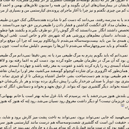
به‌هایشان در بیمارستان‌های ایران بگویند و این همه را مدیون تلاش‌های بهمن و احمد
من چیزی نگفتم و نیز چرا با آغاز ماجرای پرونده‌ی کیارستمی من و بسیاری از مردم یا
ند یا به مدرسه رفتند، می‌دانند که دست کم تا شانزده هفده‌سالگی کتک خوردن طبیعی ب
رخی معلمان مداد لای انگشت گذاشتن و فشار دادن را طبیعی‌ترین حق خود می‌دانستند.
خصص داشتند انگار. می‌دانستند که اگر گوش را از دو طرف بگیرند و بکشند هوا چطور می
ده‌‌اند. داستان معلم‌های پرورشی هم که شهره‌ی عام و خاص است. تلخی این‌ها ر
 همه‌‌ی ما. من باید بیست‌و‌سه‌ساله می‌شدم تا روانکاوم بپرسد که چرا آن موقع برای
نگفته‌ام. و باید سی‌وچهارساله می‌شدم تا این‌ها را بنویسم. دلیلش ساده است: چون 
ی‌دانم که باید بگویم پدرم به مرگ طبیعی مرد یا نه. پس دقیقا نمی‌دانم مرگ طبیعی
ن بود که آن مرگ در نظرمان طبیعی جلوه کرده بود. دست کم به اغما رفته بود و لا
تباه آبسه‌ی ریه را پاره کرده باشد و عفونت به مغز رفته باشد و چهارده آبسه‌ی نحس 
د و همان‌طور که اگزوپری برای شازده کوچولو گوسفند می‌کشید، مغز او را برایمان نقا
 هم طبیعی بودند هم دست‌ساخت بشر، حاصل اشتباه پزشکی تا از او چیزی نماند جز
ستری بود. دوبار با صندلی چرخدار یکی را پیش دیگری برده بودند و هر بار یکی‌شان خ
نسته بخواند. دیگر گلشیری نبود که بتواند. از ذوق بجهد و بخواند و دستانش، انگار که دو با
لندش هنوز می‌درخشد یا نه،‌ پرسیدم که بابا، غزل سایه بهتر است یا خانم بهبهانی؟ ب
مان عزیزمان نیست؟ او دیگر داشت مغروق رود نسیان می‌شد، رود لِته که هنوز که هنوز 
[1]
!»
‌فهمید که جایی نمی‌تواند برود، نمی‌تواند به تاخت پشت میز کارش برود و شاید، 
 است. حقیقت این است که گلشیری شصت‌وسه‌ساله هم درست مانند کیارستمی هنوز سر
می گفته بود که درست مانند قماربازی که مدام می‌بازد و چاره‌ای نمی‌بیند جز آن‌ک