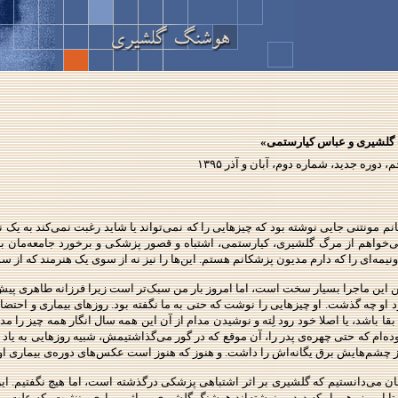
 گلشیری و عباس کیارستمی»
 دوره‌ جدید، شماره دوم، آبان و آذر
۱۳۹۵
انم مونتنی جایی نوشته بود که چیزهایی را که نمی‌تواند یا شاید رغبت نمی‌کند به یک
‌‌خواهم از مرگ گلشیری، کیارستمی، اشتباه و قصور پزشکی و برخورد جامعه‌مان با
‌نیمه‌ای را که دارم مدیون پزشکانم هستم. این‌ها را نیز نه از سوی یک هنرمند که از
 این ماجرا بسیار سخت است، اما امروز بار من سبک‌تر است زیرا فرزانه طاهری پیش
د او چه گذشت. او چیزهایی را نوشت که حتی به ما نگفته بود. روزهای بیماری و احتضار
 بقا باشد، یا اصلا خود رود لِته و نوشیدن مدام از آن این همه سال انگار همه چیز ر
بوده‌ام که حتی چهره‌ی پدر را، آن موقع که در گور می‌گذاشتیمش، شبیه روزهایی به یا
ز چشم‌هایش برق یگانه‌اش را داشت. و هنوز که هنوز است عکس‌های دوره‌ی بیماری ا
ان می‌دانستیم که گلشیری بر اثر اشتباهی پزشکی درگذشته است، اما هیچ نگفتیم. ای
ز ۷۹ تا امروز، هر بار که دیدیم نوشته‌اند هوشنگ گلشیری بر اثر بیماری مننژیت، که 