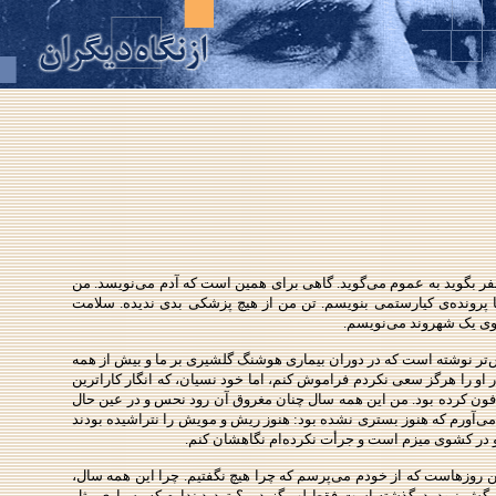
 نفر بگوید به عموم می‌گوید. گاهی برای همین است که آدم می‌نویسد. من
 پرونده‌ی کیارستمی بنویسم. تن من از هیچ پزشکی بدی ندیده. سلامت
 سوی یک شهروند می‌نویسم.
‌تر نوشته است که در دوران بیماری هوشنگ گلشیری بر ما و بیش از همه
 او را هرگز سعی نکردم فراموش کنم، اما خود نسیان، که انگار کاراترین
ا مدفون کرده بود. من این همه سال چنان مغروق آن رود نحس و در عین حال
د می‌آورم که هنوز بستری نشده بود: هنوز ریش و مویش را نتراشیده بودند
و در کشوی میزم است و جرأت نکرده‌ام نگاهشان کنم.
ن روزهاست که از خودم می‌پرسم که چرا هیچ نگفتیم. چرا این همه سال،
علت مرگش نبود، درگذشته است فقط لب گزیدیم؟ تردید ندارم که بسیاری مثل