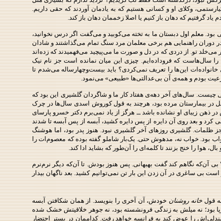
 کیارستمی، وکلای او و کسانی هستیم که به یادمان آوردند که حقی داریم.
د گرفتیم که دهان باز کنیم یا اصلا زخممان دهان باز کند.
ود. معلم‌ اول دبستان ما به تخته می‌کوبید و می‌گفت اگر درس نخوانید،
 در دوران راهنمایی هم برخی معلمان مرد سنگ تمام می‌گذاشتند و شادان
‌خلد تو. از دردی که در دل و صورت ما می‌پیچید می‌فهمیدند که زده‌اند
ا سال‌هاست که فروداده‌ایم. چیزی این میان نمانده است جز نام نیک
 خانواده‌ات این‌ها را تعریف نمی‌کردی؟ باید بیست‌وچهارساله می‌شدم تا
رعیت بودم و همه‌ی آن بی‌عدالتی‌ها «طبیعی» می‌نمود.
 چیست. سال‌های آخر دهه‌ی هفتاد کار ما و شاگردان گلشیری این بود که
اقل در بیمارستان مرده بود، هرچند به قول کوروش اسدی سال‌ها در چرک
در ذهن زیبای او نشانده باشد ــ هرگز از یاد نمی‌برم دکتر خسرو پارسای
شی کرد و بعد روی آن دایره از پس دایره کشید، آبسه از پس آبسه تا شدند
 ظلمات. گلشیری روزهای آخر گلشیری نبود. هنوز پدر بود، اما هوشنگ
واب بود. خواب نه، مدهوش حتی. یک‌بار شاملو گفته بوده که
معصوم‌
ات را
ل، هوا را خنج بزنند تا کلمه‌ای را آن‌طور که بشاید ادا کند.
ی‌ آن‌که نگاهم کند گفت بهبهانی. پس هنوز بودش. تا آن‌که دیگر نرم‌نرم
است بی ساغری در آن زدن این بار تن نمی‌توانیم کشید. بعد ناگهان بیدار
به قول
خانه‌ روشنان
خودش، آن آخری را بنویسد. از همان شکافتن آبسه
پا بود؛ نه میلش به زندگی فرونشسته بود، نه جوهر خلاقیتش خشک شده
ه صندلی‌اش را عوض کند به فرانسه خواهد رفت. کداممان در بستر احتضار