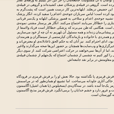
ن با آن مسئولیت. جامعه‌مان را جز این اگر ببینیم به ورطه‌ی تفکر
رد کرده است. گروهی در قبیله‌ی پزشکان صف کشیده‌اند و گروهی در قبیله‌ی
این حضیض دربغلتد. ابلهانه‌ترین کار درست همین است که پشت‌گرم به
خود کرده است؛ لباس سربازان جوخه‌ی اعدام را سفید کرده، انگار پزشک
 تشبیه جوخه‌ی اعدام و سلاخی به قصور پزشکی ابلهانه و یک‌سر قربانی
 را خطاکار می‌یابند اجتماع می‌کنند. انگار هر پرستار مشتی نمونه‌ی
فی‌ است. هنگامی که ظن می‌برند که پزشکی خطاکار است فریاد وااسفا از
ر پیشانی‌مان زده‌اند و همه مسئول آن مُهریم نه آن چه از خود می‌سازیم.
رام و همدردی با خانواده و بازماندگان کیارستمی از سینماگران و هنرمندان
، ادای احترام کنند. نیز آنان که به حکم الحق ناعادلانه‌ی او معترض‌اند و
رگزاری‌ها و وب‌سایت‌ها همچنان بر حضور این‌ها صحه می‌گذارند ولاغیر.
د، اما از آن‌ها نمی‌خواهند در حرکت اعتراضی شرکت کنند. از سوی دیگر
 را کور کنیم نه چشمی از چشمان اجتماع که یک‌چهلم از چشمان قبیله‌ی
و مقاومتش در برابر نقد جامعه‌اش.
 فرش قرمزی پا نگذاشته بود. حالا نعش او را بر فرش قرمزی در فرودگاه
و خاکی آثاری جاودانه می‌ساخت. اما تشییع او همان‌طور که در مراسمش
رمز یک‌جا آمده باشد. در سه‌گانه‌ی ایسخیلوس (یا همان اشیل) آگاممنون
ّت و غرور دارد و خشم خدایان را برمی‌انگیزد. فرش قرمز مذبح آگاممنون
به گورستان است.