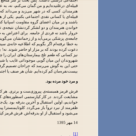
اجتماعی درستی داشت. پس بحث بر سر منافع فرد
قبیله‌ای درغلتیده‌ایم و من گمان می‌کنم، نه، به
هنرمندان. کسی که در شهر می‌زید و می‌داند ک
قبیله‌ای یا کسانی نقدی اجتماعی بکنیم. یکی از ه
باشند و در میان اعضای گروه مقاومت اسپانیا ک
خواندن هنرمندان و دو لشکر کردنشان نتیجه‌‌ی ت
خروار باشد نه فردی از جامعه. برای اعتراض به ض
جامعه‌ی پزشکی برمی‌آید و از زحماتشان می‌گویند.
به خطا نرفته‌ام اگر بگویم که اطلاعیه خانه‌ی سین
دعوت کرده بودند که بر مزار او حاضر شوند. نه! بای
نیز کسانی که طعم تلخ بیمارستان‌های ایران را چ
شهروندان این میان گویی موجوداتی غایب یا شیشه‌
حتی این به گوش می‌رسد که جراحان تصمیم گرفته‌
بیست‌نفره‌مان کم کرده‌ایم. شأن هر صنف یا اجتم
و مرد خود مرده بود.
فرش قرمز همبسته‌ی پیروزی‌ست و برتری. هر کسی 
مشایعت کردند. در کار کیارستمی اسطوره‌های کهن
خواندیم، اولین استقبال و آخرین بدرقه بود. یک‌
ظفرمند از نبرد تروآ باز می‌گردد. کلوتایمنسترا
می‌شود و استقبال از او بدرقه‌اش. فرش قرمز کی
14 مهر 1395
[1]