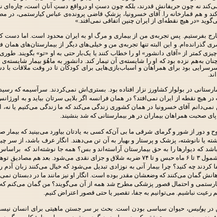
ی‌کند نه چون حریفانش قدرند، بلکه چون دستِ او درواقع دستِ آنان است، چاره‌ای ندا
و هم قمارخانه‌ را. آقای خسرونیا، پزشکِ قاضی پرونده‌ی عباس کیارستمی، در مص
گوید «در هیچ نقطه‌ای از ایران چنین اتفاقی نمی‌افتد.»
خارج بفرستیم. پس تجربه‌ی من از بیماری و مرگ او به ایران محدود است. اما دست ک
ذرانده‌ام. و این البته تنها تجربه‌ی من و خیلی‌های دیگر از بیمارستان‌های همان
چیزی کمتر از «آقای دانشور»
او را خطاب کنند یا یک‌بار حتی به او «تو» بگویند. ط
ان به‌هم نزده بود که او را شایسته‌ی آن تیمار کند. دانشور به ماهُوَ بیمار شایست
 سرسرایی بود برای همراهان و اسباب‌بازی‌هایی برای کودکان تا در وقت ملاقات با
ند.
ارستانی در بولوار کشاورز نزار افتاده بود. بستری‌اش نمی‌کردند. سرآسیمه که رس
در هیچ نقطه از ایران نمی‌افتد؟ در همان فرانسه اگر بلایی سرتان بیاید و به اورژان
نمی‌دانم آقای خسرونیا در همان کشوری زندگی می‌کند که ما زندگی می‌کنیم یا نه، اما
ای صحبت همراهان بیماران در هر بیمارستانی که شد بنشیند.
ح و د
ور از شور و گرمای شرقی ما بی آن‌که کسی به یادتان بیاورد می‌بینید که بی
وشته یا نانوشته، پزشک و پرستار و بهیار به آن تن می‌دهند. انگار عرف باشد، از سر 
اشد که دیوارها را به حق بیمارستان آراسته‌اند و بس؟ همه جا نوشته‌اند که
پرسنل درمانی در حین انجام وظیفه توهین کند مشمول ۳ تا ۶ ماه حبس و تا ۷۴ ضربه شلاق
 کردند چه کنید؟ چرا بیما
ر آنی به نوزادی تبدیل می‌شود که خیال می‌کنند زبان آدم 
هانش گمان می‌کنند که وضعشان مقدر بوده است. انگار او نیز مانند ما در دبستان نمی‌دا
کیارستمی و احتمال قصور پزشکی مطرح شد همه از آن می‌گویند؟ من گمان می‌کنم که 
نیم رعیت نباشیم. می‌توانیم به جفا، تقصیر یا حتی قصور اعتراض کنیم.
 در
پولیس
، حیوان سیاسی بودن است. بحث بر سر جستن ماهیتی برای انسان نیست