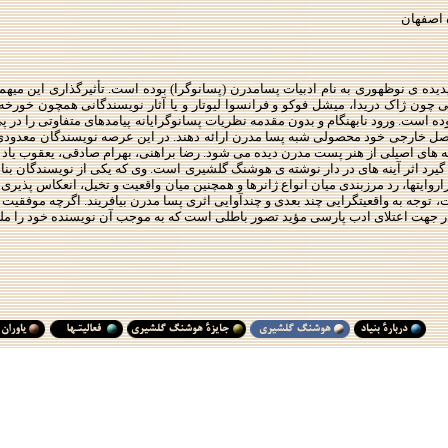
 اصفهان
دیده ی نوظهوری به نام ادبیات پسامدرن (پسانوگرا) بوده است. تأثیرگذاری این میهم
نی چون ژاک دریدا، میشل فوکو و فرانسوا لیوتار و یا آثار نویسندگانی همچون خور
ه است. ورود نابهنگام و بدون مقدمه نظریات پسانوگرایانه پیامدهای متفاوتی را در پ
اصل خارجی خود محصولی شبه پسا مدرن ارائه دهند. در این عرصه نویسندگان معدودی نی
رگه های اصیلی از هنر پست مدرن دیده می شود. رضا براهنی، بهرام صادقی، یعقوب یا
یرد اثر آینه های در دار نوشته ی هوشنگ گلشیری است. وی که یکی از نویسندگان بنام 
ایتها، رد مرزبندی میان انواع ژانرها و همچنین میان واقعیت و تخیل، انعکاس پذیری 
، توجه به واقعیتگرایی چند بعدی و چندآوایی اثری پسا مدرن بیافریند. اگرچه موفقیت 
در جهت اعتلای ادب پارسی مؤید تصور باطلی است که به موجب آن نویسنده خود را مل