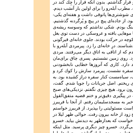
ار گذاشتم‌. بدون‌ آنكه‌ قرار را چِك‌ كند در
. مطرب‌ آبله‌رو را برای‌ اولین‌ بار آنشب‌ دیدم‌.
‌ شوشتری‌ها پاتوقی‌ داشت‌ و هفته‌ای‌ یكی‌-
 از جاده‌ای‌ پیچ‌ در پیچ‌ و پُرگردنه‌ گذشتیم‌.
نگ‌ بودم‌. شكی‌ نداشتم‌ كه‌ وسوسه‌ ریشه‌ی‌
 موهایی‌ بافته‌ و عروسكی‌ در دست‌ توی‌ بغل‌
كوچه‌ در حركت‌ بودند. جلوی‌ خانه‌ای‌ قیرگونی‌
سند. درِ خانه‌ای‌ را زد. پیرمردی‌ آبله‌رو با
 كه‌ از اتاقی‌ به ‌اتاق دیگر می‌رفتند. مردی‌
. روی‌ زمین‌ نشستیم‌. پسری‌ چاق برای‌مان‌
د دارد. كاری‌ كه‌ آنروزها خطایی‌ نابخشودنی‌
ر سفره‌ نشست‌. پیرمرد سازش‌ را كوك‌ كرد و
، سیاه‌مست‌ كنار سفره‌ دراز كشیده‌ بود. به‌
‌ ریختم‌. اصل‌ جریانات‌ را جویا شدم‌. گفت‌،
ون‌ برود. هیچ‌ چیزی‌ نگفتم‌. نزدیكی‌های‌ صبح‌
‌ در پیگیری‌ دقیق‌تر و ختم‌ قضیه‌ متفق‌القول‌
خبر به‌ مسجدسلیمان‌ رفتم‌. از آنجا با فریبرز
واست‌ مسئولیتی‌ را بپذیرد. از فریبرز خواستم‌
‌زود از خانه‌ بیرون‌ رفت‌. حوالی‌ ظهر لیلا در
 خواست‌ كه‌ بعدازظهر به‌ دیدنش‌ بیاید. خسرو
نمی‌گردد. خسرو چیز دیگری‌ پرسید. مثل‌ اینكه‌