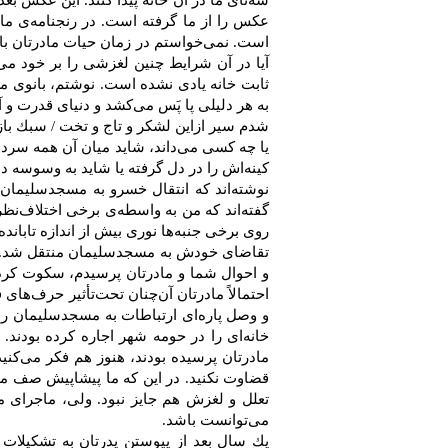
سه‌تای‌ ما در آن‌ خانه‌ پیدا كنند. این‌ عكس‌ ب
عكس‌ را از ما گرفته‌ است‌. در رنجنامه‌ی‌ مادر
است‌. نمی‌خواستم‌ در زمان‌ حیات‌ مادرتان‌ با 
آیا در آن‌ شرایط‌ چنین‌ لغزشی‌ را بر خود می‌
ثابت‌ خانه‌ یادی‌ نشده ‌است‌. نوشتم‌، بانوی‌ 
به‌ هر دلیلی‌ پا پَس‌ می‌كشد و دنیای‌ قدرت‌ و 
شدم‌ سیر ازاین‌ لشكر و تاج‌ و تخت / ‌سبك‌ با
یا چه‌ كسی‌ می‌داند، شاید میان‌ آن‌ همه‌ سردا
كینه‌اش‌ را در دل‌ گرفته‌ یا شاید به‌ وسوسه ‌د
نوشته‌اند كه‌ انتقال‌ خسرو به‌ مسجدسلیمان‌ به
گفته‌اند كه‌ من‌ به‌ واسطه‌ی‌ برخی‌ اختلاف‌ن
روی‌ برخی‌ جنبه‌ها نوری‌ بیش‌ از اندازه‌ تاباند
تقاضای‌ خودش‌ به‌ مسجدسلیمان‌ منتقل‌ شد. وق
و احوال‌ شما و مادرتان‌ پرسیدم‌، سكوت‌ كرد. 
احتمالاً مادرتان‌ آن‌چنان تحت‌تأثیر حرف‌های‌ 
و وصل‌ پاره‌ای‌ ارتباطات‌ به‌ مسجدسلیمان‌ رفته‌
خانه‌ای‌ را در حومه‌ شهر اجاره‌ كرده‌ بودند. 
مادرتان‌ پرسیده‌ بودند، هنوز هم‌ فكر می‌كنید
قضاوت‌ نكنید. در این‌ كه‌ ما پیشاپیش‌ صف‌ مبا
تعلل‌ و لغزش‌ هم‌ جایز نبود. ولی‌، ماجرای‌ م
می‌توانست‌ باشد.
یك سال‌ بعد از پیوستن‌ پدرتان‌ به‌ تشكیلات