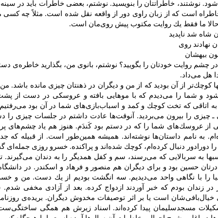
‌شود. نوشتند، خاطراتتان‌ را بنویسید. نوشتم‌، بعضی‌ خاطرات‌ باید در سینه‌ بم
طراه‌ است‌ كه‌ از زبان‌ راوی‌ دور از واقعه‌ نقل‌ شده‌ است‌. مثلاً چه‌ كسی
 حالا ما فقط‌ یك‌ روایت‌ مكتوب‌ پیش‌ روی‌مان‌ است‌.
 شاه‌ شد ناپدید
ن‌ نهادند روی‌
ون‌ بیهشان
ر چشم‌ روایت‌ خودتان‌ را بگویید؟ نوشتم‌، بانوی ‌من‌، بگذارید خاطره‌ی‌ دستها
ا هل‌ می‌داد.
ها كوچك‌تر از آن‌ بودید كه‌ از من‌ و دیگران‌ در ذهنتان‌ چیزی‌ مانده‌ باشد. من
شود و شما را می‌دیدم‌ كه‌ با موهایی‌ بافته‌ و عروسكی‌ در دست‌ از پشت‌ 
به‌ اتاقی‌ كه‌ تخت ‌كوچك‌ و كمد و اسباب‌بازی‌های‌ شما در آن‌ بود می‌رفتیم
یزی‌ را بیرون‌ می‌بردید. آنوقت‌ها عادت‌ داشتم‌ در جلسات‌ چیزی‌ را دست‌ گ
ی‌ از عروسك‌های‌ شما را كه‌ در دستم‌ بود كَندَم‌. هنوز هم‌ یاد چشم‌های‌ پ
ام‌. به‌ نامم‌ داستان‌ها نوشته‌اند. همیشه‌ همین‌طور است‌. از قبیله‌ كه‌ ج
 را دورادور دنبال‌ كرده‌ام‌، كوچك‌ شده‌اند و پراكنده‌. خسرو روزی‌ جمله‌ای‌ 
بها به‌ سربالایی‌ كه‌ می‌رسند، سم‌ و كفل‌ همدیگر را به‌ دندان‌ می‌گیرند. 
رتان‌ حسین‌ بود و برای‌ دیگران‌ هم‌ منصور و فرهاد و اسكندر. در دانشگاه‌ 
نیا را با نگاهی‌ واحد می‌دیدیم‌. سه‌ انگشت‌ بودیم‌ از یك‌ دست‌. من‌ و خسر
ر زندان‌ بودم‌ كه‌ خبر آوردند ازدواج‌ كرده‌. بعد از آزادی‌ مخفی‌ شدم‌. شر
‌ خیال‌بافی‌شان‌ است‌ یا بر اثر توصیفات‌ مخدوش‌ دیگران‌. بریده‌ی‌ روزنامه‌
كیلات‌ مسجدسلیمان‌ پیدا كرده‌اند. اسناد زیرش‌ هم‌ همگی‌ ساختگی‌ست‌