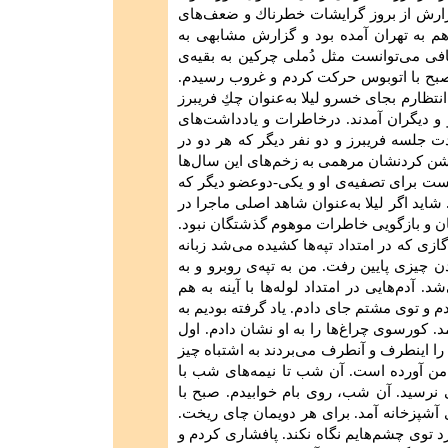
 گزارش‌ از بروز گرایشات‌ خطرناك‌ و ضعف‌های‌
به‌ تهران‌ آمده‌ بود و گزارش‌ مشابهی‌ به‌
 ‌می‌توانست‌ مثل‌ دُملی‌ چركین‌ به‌ بقیه‌ی‌
بح‌ با اتوبوس‌ حركت‌ كردم‌ و غروب‌ رسیدم‌.
نتظارم‌ بجای‌ خسرو لیلا به‌عنوان‌ چك‌ِ فریبرز
و دیگران‌ آمدند. درخاطرات‌ و یادداشت‌های‌
دت‌ جلسه‌ فریبرز و دو نفر دیگر كه‌ هر دو در
شن‌ كردنشان‌ مرهمی‌ به‌ زخم‌های‌ این‌ سال‌ها
یست‌ برای‌ تصفیه‌ی‌ او و یكی‌-دوعضو دیگر كه‌
. شاید اگر لیلا به‌عنوان‌ شاهد اصلی‌ ماجرا در
گان‌ و بازگویی‌ خاطرات‌ موهوم‌ گذشتگان‌ نبود.
گازی‌ كه‌ در امتداد تپه‌ها كشیده‌ می‌شد زبانه‌
زی‌ پایین‌ رفت‌. من‌ به‌ تپه‌ی‌ روبرو و به‌
. آدم‌هایی‌ در امتداد لوله‌ها با آینه‌ به‌ هم‌
و توی‌ مشتم‌ جای‌ دادم‌. یاد گرفته‌ بودیم‌ به‌
. كورسوی‌ چراغ‌ها را به‌ او نشان‌ دادم‌. اول‌
را اینطرف‌ و آنطرف‌ می‌بردند به‌ اشتباه‌ چیز
من‌ آورده‌ است‌. آن‌ شب‌ تا نیمه‌های‌ شب‌ با
 نرسید. آن‌ شب‌، روی ‌بام‌ خوابیدم‌. صبح‌ با
ی‌ آشپزخانه‌ آمد. برای‌ هر دویمان‌ چای‌ ریخت‌.
 توی‌ چشم‌هایم‌ نگاه‌ نكند. پافشاری‌ كردم‌ و