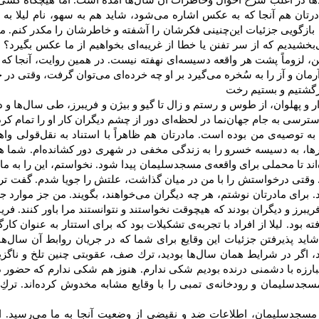
عدها در اغلب‌ شرح‌ احوال‌ وخاطرات‌ آن‌ سال‌ها آمده‌ است‌. اما هیچگاه‌ كسی‌ ا
تان‌ هم‌ آنجا كه‌ به‌ عكس‌ اشاره‌ می‌شود، شاید هم‌ به‌ سهو، نام‌ لیلا به ‌
بازگویی ‌جزئیات‌ این‌چنینی‌ فكرشان‌ را آشفته‌ و خاطرشان‌ را مكدر كنم‌. میا
بخشیدیم‌ كه‌ از سر تفنن‌ یا خطا از غریبه‌ای‌ بخواهیم‌ از ما عكس‌ بگیرد؟ 
من‌، لزوماً پشت‌ هر واقعه‌ دسیسه‌ای‌ نهفته‌ نیست‌. در همین‌ روایت‌، آنجا ك
آرمان‌ و آز را به‌ سُخره‌ می‌گیرد بر او چه‌ خرده‌ای‌ می‌توان‌ گرفت‌، وقتی‌ د
زگشتیم‌ و بستیم‌ رخت‌
ر و پهلوان‌، از طوس‌ و رستم‌ و زال‌ تا گیو و بیژن‌ و فریبرز، طی‌ سال‌ها و 
سترسی‌ به‌ جام‌ جهان‌نما در لحظه‌ای‌ دور از چشم‌ دیگران‌ كار او را تمام‌ كرد
‌ توصیه‌ی‌ من‌ بوده‌ است‌. مادرتان‌ هم‌ ظاهراً با استناد به ‌نقل‌قولی‌ وا
ظرها، به‌ دسیسه‌ خسرو را به‌ زندگی‌ مخفی‌ در شهری‌ دور كشانده‌ام‌. شما هم
ه‌اند تا محملی‌ برای‌ واقعه‌ی ‌مسجدسلیمان‌ پیدا شود. نخواستم‌، این‌ را به‌ ما
تی‌ درخواستش‌ را با من‌ در میان‌ گذاشت‌، علتش‌ را جویا شدم‌. گفت‌ ترجی
برای‌ مادرتان‌ نوشتم‌، هر چه‌ دیگران‌ می‌خواهند، بگویند. من‌ جز موارد ج
فریبرز و دیگران‌ بودند كه‌ هیچوقت‌ نخواستند و نتوانستند مرا باور كنند. فریب
 بود. لیلا از افراد با تجربه‌ی‌ تشكیلات‌ بود كه‌ برای‌ استتار به‌ عنوان‌ كارگ
شاید پذیرفتن ‌جزئیات‌ این‌ وقایع‌ برای‌ شما كه‌ در جریان‌ روابط‌ آن‌ سال‌ها
، اگر در شرایط‌ همان‌ سال‌ها بودید، ترك‌ صف‌، عقوبتی‌ چنین‌ تلخ‌ و ناگزیر
رزه‌ با دشمنی‌ درنده‌ بودیم‌ شكی‌ ندارم‌. هنوز هم‌ شكی‌ ندارم‌ كه‌ حضور د
سجدسلیمان‌ و رودخانه‌ی‌ تمبی‌ را با وقایع‌ مشابه‌ مخدوش‌ كرده‌اند. ترك‌ِ 
‌ مسجدسلیمان‌، اطلاعات‌ ضد و نقیضی‌ از وضعیت‌ آنجا به‌ ما می‌رسید. از 