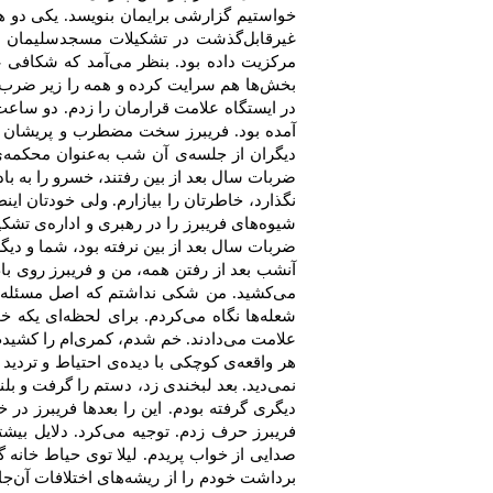
خواستیم‌ گزارشی‌ برایمان‌ بنویسد. یكی‌ دو هف
غیرقابل‌گذشت‌ در تشكیلات‌ مسجدسلیمان‌ یاد 
مركزیت‌ داده‌ بود. بنظر می‌آمد كه‌ شكافی‌ عم
بخش‌ها هم‌ سرایت‌ كرده‌ و همه‌ را زیر ضرب‌ 
در ایستگاه‌ علامت‌ قرارمان‌ را زدم‌. دو ساعت‌ 
آمده‌ بود. فریبرز سخت‌ مضطرب‌ و پریشان‌ می
دیگران‌ از جلسه‌ی‌ آن‌ شب‌ به‌عنوان‌ محكمه‌ی
ضربات‌ سال‌ بعد از بین‌ رفتند، خسرو را به‌ با
نگذارد، خاطرتان‌ را بیازارم‌. ولی‌ خودتان‌ ای
شیوه‌های‌ فریبرز را در رهبری‌ و اداره‌ی‌ تشكیل
ضربات‌ سال‌ بعد از بین‌ نرفته‌ بود، شما و دیگ
آنشب‌ بعد از رفتن‌ همه‌، من‌ و فریبرز روی‌ بام‌
می‌كشید. من‌ شكی‌ نداشتم‌ كه‌ اصل‌ مسئله‌ چی
شعله‌ها نگاه‌ می‌كردم‌. برای‌ لحظه‌ای‌ یكه‌ خور
علامت‌ می‌دادند. خم‌ شدم‌، كمری‌ام‌ را كشیدم‌ و
هر واقعه‌ی‌ كوچكی ‌با دیده‌ی‌ احتیاط‌ و تردید 
نمی‌دید. بعد لبخندی‌ زد، دستم‌ را گرفت‌ و بلن
دیگری‌ گرفته‌ بودم‌. این‌ را بعدها فریبرز در 
فریبرز حرف‌ زدم‌. توجیه‌ می‌كرد. دلایل ‌بیشتر
صدایی‌ از خواب‌ پریدم‌. لیلا توی‌ حیاط‌ خانه‌ گ
برداشت‌ خودم‌ را از ریشه‌های‌ اختلافات‌ آن‌جا