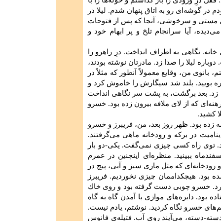
قفل‌ درِ ورودی ‌را باز گذاشتم‌ و حوله‌ها را با
 در گوشه‌ای‌ رو به‌ اتاق پنهان‌ شدم‌. لیلا در
ای‌ مستی‌ و سرخوشی‌، آنجا كه‌ پس‌ از فتوحات‌
دیده‌، آیا سرانجام‌ تلخ‌ و پر ابهام‌ خود و
نه‌. نگاهی‌ به‌ اطراف‌ انداخت‌. درِ راهرو را
 دوباره‌ لیلا را صدا زد. مادرتان‌ نوشته‌ بودند،
‌، بانوی‌ من‌، وقایع‌ معمولاً آنطور كه‌ مثلاً در
باره‌ بویید. بلند شد سیگارش‌ را خاموش‌ كرد و
دا زد. بعد برگشت‌، به‌ پشت‌ سر نگاهی‌ انداخت‌
هنه‌ای‌ كه‌ از لای‌ ملافه‌ بیرون‌ زده ‌بود. خسرو
ا كشید.
ه‌ زده‌ بود. ظهر روز بعد، من‌، فریبرز و خسرو
دینامیت‌ در بركه‌ و رودخانه‌ ماهی‌ می‌گرفتند.
توی‌ راه‌ كسی‌ چیزی‌ نمی‌گفت‌. یكی‌-دو بار
دماه‌ ببینید. منظره‌ای‌ اینچنین‌ در عمرم‌
دخانه‌ای‌ كه‌ مثل‌ ماری‌ سبز و آبی‌، پیچ‌ در
ده‌ بود. هیچكداممان‌ چیزی‌ نخوردیم‌. فریبرز
 برد. خسرو چوبی‌ دست‌ گرفته‌ بود و روی‌ خاك‌
 بود. دایره‌های‌ موازی‌ با آمدن‌ گاه‌ به‌ گاه‌
م‌های‌ خسرو نگاه‌ كردید. نوشتم‌، یادم‌ نیست‌.
ه‌-دسته‌، می‌آیند روی‌ آب‌. فتیله‌ی‌ فانوس‌