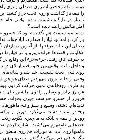
خبری‌ شده‌ یا، لیلا گفت‌، منتظرتم ‌و گوشی‌ را گ
دو-سه‌ تكه‌ رخت‌ زنانه‌ روی‌ صندلی‌ و توی‌ را
را نیمه‌باز گذاشت‌ و روی‌ تخت‌ دراز كشید. بر
بسیار در بارگاه‌ نشسته‌ بوده‌، وقتی‌ جام‌ ج
اطرافیانش‌ را هم‌ دیده‌ است‌؟
شاید نیم‌ ساعت‌ هم‌ نگذشته‌ بود كه‌ خسرو بی‌آ
باز كرد و آمد تو. لیلا را صدا زد. لیلا جواب‌ ند
به‌جای‌ این‌ حاشیه‌رفتنها، از آخرین‌ دیدارتان‌ بگ
حكایات‌ و قصه‌ها خوانده‌ایم‌ و یا در فیلم‌ها 
به‌ طرف‌ اتاق رفت‌. جزءبه‌جزء این‌ وقایع‌ در گ
و داخل‌ رفت‌. وقتی‌ من‌ جلو رفتم‌ از لای‌ درِ نیم
روی‌ لبه‌ی‌ تخت‌ نشست‌. خم‌ شد و شانه‌های‌ لی
وقتی‌ از خانه‌ بیرون‌ می‌رفتم‌ صدای‌ هق‌هق‌ ل
به‌ طرف‌ رودخانه‌ی‌ تمبی‌ حركت‌ كردیم‌. پیشنه
فریبرز چادر و وسایل‌ را توی‌ ماشین‌ جای‌ دا
فریبرز از خسرو خواست‌ چیزی‌ بخواند. خسرو 
ندیده‌ام‌. دشتی‌ وسیع‌ و سبز و تپه ماهورهایی‌
پیچ‌ در امتداد دشت‌ می‌گذرد. دورتر از بركه‌،
زودتر از همه‌ بی‌آنكه‌ به‌ ما چیزی‌ بگوید رفت
خط‌هایی‌ نامفهوم‌ می‌كشید. اشاره‌ كردم‌ به‌طرف‌
ماهیها روی‌ آب‌، به‌ موازات‌ هم‌ روی‌ سطح‌ بر
مگر فرقی‌ هم‌ می‌كند؟ گفتم‌، خسرو چیزی‌ بخوا