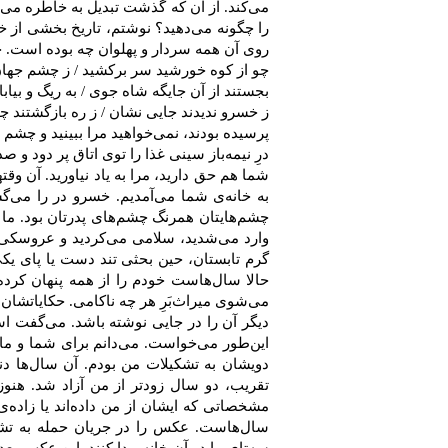
می‌كند. از آن‌ كه‌ گذشت‌ تبدیل‌ به‌ خاطره ‌می
را چگونه‌ می‌دهید؟ نوشتم‌، تاریخ‌ بخشی‌ از خا
روی‌ آن‌ همه ‌سردار و پهلوان‌ چه‌ بوده‌ است‌.
چو از كوه‌ خورشید سر بركشید / ز چشم‌ جهان‌
بجستند از آن‌ جایگه‌ شاه‌ جوی ‌/ به‌ ریگ‌ و بیابا
ز خسرو ندیدند جایی‌ نشان / ‌ز ره‌ بازگشتند چ
پرسیده‌ بودند، نمی‌خواهید مرا ببینید و چشم‌ د
درِ نیمه‌باز سینی‌ غذا را توی ‌اتاق پر دود و صد
شما هم‌ حق‌ دارید، مرا به‌ یاد نیاورید. آن‌ وقت
به‌ خانه‌ی‌ شما می‌آمدیم‌. خسرو در را می‌گ
چشم‌هایتان‌ همرنگ‌ چشم‌های‌ پدرتان‌ بود. ما 
وارد می‌شدید، سلامی‌ می‌كردید و عروسكی‌ ـ چ
گرم‌ تابستان‌، حین‌ بحثی‌ تند دست‌ یا پای‌ یك
حالا سال‌هاست‌ خودم‌ را از همه‌ پنهان‌ كرده‌
می‌شوی‌ میراث‌بَرِ هر چه‌ ناكامی‌. حكایاتشان‌
دیگر آن‌ را در جایی‌ نوشته‌ باشد. می‌گفت‌ اس
این‌طور می‌خواست‌. می‌دانم‌ برای‌ شما و ماد
دویشان‌ به‌ تشكیلات‌ من‌ بودم‌. آن‌ سال‌ها د
تقریب‌، دو سال‌ زودتر از من‌ آزاد شد. هنوز د
مشخصاتی‌ كه‌ ایشان‌ از من‌ داده‌اند یا زاده‌ی
سال‌هاست‌. عكس‌ را در جریان ‌حمله‌ به‌ تش