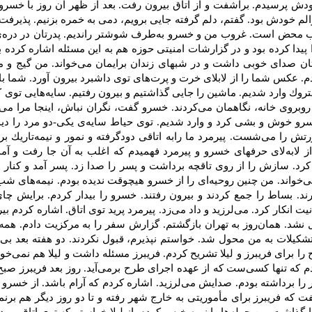
دش‌ پرسیدم‌. برآشفت‌ و از اتاق بیرون‌ رفت‌. بعد از ظهر آن‌ روز با خسرو قر
والم‌ خودش‌ بود. گفتم‌، دلم‌ گرفته ‌جایی‌ برویم‌، دمی‌ به‌ خمره‌ بزنیم‌. پذیرفت‌
كذب‌ محض‌ است‌. غروب‌ من‌ و خسرو به‌طرف‌ شوشتر راندیم‌. پدرتان‌ در دره‌ی
ا كرده‌ بود و در گزارشات‌ امنیتی‌ حوزه‌ هم‌ به‌ این‌ مسئله‌ اشاره‌ كرده‌ بود.
ن‌ صدای‌ خوبی‌ داشت‌ و در شبهای‌ زندان‌ برایمان‌ می‌خواند. من‌ گیج‌ و م
‌. عكس‌ شما را از لابلای‌ خرت‌ و پرت‌های‌ توی‌ داشبرد بیرون‌ آورد. شما با
روك‌ وارد شدیم‌. ماشین‌ را جایی‌ گذاشتیم‌ و بیرون‌ رفتیم‌. سایه‌هایی‌ توی‌ 
وبروی‌ خانه‌، نگاهمان‌ می‌كردند. خسرو گفت‌، نگران‌ نباش‌، اینجا مرا می‌شنا
خسرو خوش‌ و بشی‌ كرد و وارد شدیم‌. توی‌ حیاط‌ سایه‌ی‌ یكی‌-دو مرد را دیدم‌
 را می‌شست‌. پیرمرد ما رابه‌ اتاقی‌ دودگرفته‌ و نمور و نیمه‌تاریك‌ برد
 لابه‌لای‌ حرفهای‌ خسرو و پیرمرد فهمیدم‌ كه‌ اغلب‌ به‌ آن‌ جا رفت‌ و آم
ر كرد. سازش‌ را از روی‌ تاقچه‌ برداشت‌ و پسر را صدا زد. پسر آمد و كنا
خواند. من‌ چنین‌ روحیه‌ای‌ را از خسرو هیچوقت‌ ندیده‌ بودم‌. نیمه‌های‌ شب‌
رند. بساط‌ را جمع‌ كردند و بیرون‌ رفتند. خسرو را بیدار كردم‌. برایش‌ چای
نیت‌ انكار كرد. می‌لرزید و داد می‌زد. پیرمرد پرید توی‌ اتاق. اشاره‌ كردم‌ بیر
دل‌ نشد. همان‌روز به‌ تهران‌ بازگشتم‌. گزارش‌ سفر را به‌ مركزیت‌ دادم‌. همه
تشكیلات‌ به‌ من‌ محول‌ شد. خواستم‌ نپذیرم‌، قبول‌ نكردند. دو هفته‌ بعد بی‌
‌ را برای‌ فریبرز و لیلا تشریح‌ كردم‌. فریبرز مسئله‌ داشت‌ و لیلا هم‌ نمی‌خ
ردم‌ كه‌ تنها كسی‌ست‌ كه‌ از عهده‌ اجرای‌ طرح‌ برمی‌آید. روز بعد فریبرز صبح 
ا برداشته ‌بودم‌. صدایش‌ می‌لرزید. اشاره‌ كردم‌ كه‌ آرام‌ باشد. از خسرو
ت‌ كه‌ فریبرز برای‌ مأموریتی‌ به‌ خارج‌ شهر رفته‌ و تا دو روز دیگر هم‌ بر