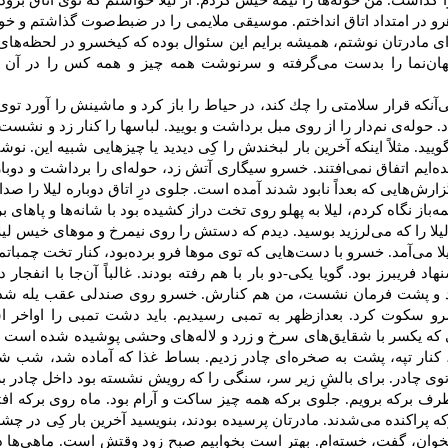
ذاشت‌. من‌ حوله‌ها را نیمه‌ خیس‌ كردم‌. از لیلا خواستم‌ كه‌ توی‌ اتاق برود. 
هرو در امتداد اتاق انداختم‌. موسیقی‌ ملایمی‌ را در ضبط‌صوت‌ گذاشتم‌ و خودم‌
ای‌ مادرتان‌ نوشتم‌، همیشه‌ برایم‌ این‌ سئوال‌ بوده‌ كه‌ كیخسرو در لحظه‌ه
هان‌نما را بدست‌ می‌گرفته‌ و سرنوشت‌ همه‌ چیز و همه‌ كس‌ را در آن‌ می‌
نكه‌ قرار سلامتی‌ را چك‌ كند، در حیاط‌ را باز كرد و ماشینش‌ را آورد توی‌ خا
اد. حوله‌ی‌ نم‌دار را از روی‌ مبل‌ برداشت‌ و بویید. لباسها را كنار زد و نشست‌.
ویید. مثلاً اینكه ‌آخرین‌ بار لبخندش‌ را كِی‌ دیدید یا چیزهایی‌ شبیه‌ این‌. نوشتم
دیده‌ایم‌ اتفاق نمی‌افتند. خسرو سیگاری‌ آتش‌ زد، حوله‌ای‌ را برداشت‌ و دو
زارش‌هایی‌ كه‌ بعداً نابود شدند آمده‌ است‌. جلوی‌ درِ اتاق دوباره‌ لیلا را ص
ه‌باز نگاه‌ كردم‌، لیلا به‌ پهلو روی‌ تخت‌ دراز كشیده‌ بود با شانه‌ها و پاهای‌ بر
لا را كه‌ می‌لرزید بوسید. دیدم‌ كه‌ دستش‌ را روی‌ نیمرخ‌ و موهای‌ خیس‌ لیل
یلا می‌آمد. خسرو با دست‌هایی‌ كه‌ توی‌ موها فرو برده‌بود، كنار تخت‌ چمباتم
اد فریبرز بود. گویا یكی‌-دو بار با هم‌ رفته‌ بودند. غالباً آن‌جا با انفجار 
د و پشت‌ فرمان‌ نشست‌، من‌ هم‌ كنارش‌. خسرو روی‌ صندلی‌ عقب‌ یله‌ شد. 
سكوت‌ كرد. بعدازظهر به‌ تمبی‌ رسیدیم‌. باید دشت‌ تمبی‌ را اواخر اسفن
 كه‌ یكسر با شقایق‌های‌ سرخ‌ و زرد و لاله‌های‌ وحشی‌ پوشیده‌ شده‌ است‌ و رو
 كنار تپه‌، پشت‌ به‌ صخره‌ای‌ چادر زدیم‌. بساط‌ غذا كه‌ آماده‌ شد، شب‌ ش
‌ توی‌ چادر. برای‌ بالش‌ِ زیر سر، سنگی‌ را كه‌ رویش‌ نشسته‌ بود داخل‌ چادر
 بركه‌ برویم‌. جلوی‌ بركه‌ همه‌ چیز ساكت‌ و آرام‌ بود. ماه‌ روی‌ بركه‌ افتاده‌
كه‌ پراكنده‌ می‌شدند. مادرتان‌ پرسیده‌ بودند، بنویسید آخرین‌ بار كِی‌ در چش
ن‌، گفت‌، خسته‌ام‌. بهتر است‌ بخوابیم‌ صبح‌ زود وقتش‌ است‌. ماهی‌ها دست