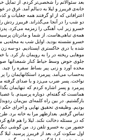
بعد سئوالاتم‌ را شخصی‌تر كردم‌. از تمایل ‌خو
خانه‌ی‌ فریبرز و لیلا به‌ دنبالم‌ آمد. غرِق در ع
اعترافاتی‌ كه ‌از او گرفتند همه‌ جعلیات‌ و 
دو شب‌ را در آنجا می‌گذراند. فریبرز ردش‌ را پید
خسرو زیر لب‌ آهنگی‌ را زمزمه‌ می‌كرد. پدرتا
همه‌ی‌ تباهی‌هاست‌. از شما و مادرتان‌ پرسیدم
خسرو نشسته‌ بودید. اوایل‌ شب‌ به‌ محله‌یی‌ مت
شده‌ با دری‌ خاكستری‌ ایستادیم‌. دو-سه‌ زن‌ ر
موهایی‌ ریخته‌ در را به‌ رویمان ‌باز كرد. با 
جلوی‌ حوض‌ وسط‌ حیاط‌ كنار شمعدانها صورتش‌
مخده‌ آورد و زنی‌ پیر بساط‌ سفره‌ را چید. از
به‌حساب‌ می‌آمد. پیرمرد استكانهایمان‌ را پ
نواخت‌. پسر ضرب‌ می‌زد و با صدای‌ گرفته‌ می‌
پیرمرد و پسر اشاره‌ كردم‌ كه‌ تنهایمان‌ بگذا
همانست‌ كه‌ گفته‌ام‌. دوباره‌ پرسیدم‌. با عصبا
بازگشتیم‌. در بین‌ راه‌ كلمه‌ای‌ بین‌مان‌ ردوب
بودیم‌. وظیفه‌ی‌ تحقیق‌ نهایی‌ و اجرای ‌حكم‌ 
تماس‌ گرفتم‌. بعدازظهر مرا به‌ خانه‌ برد. طرح
كه‌ در مسئله‌ دخالت ‌نكند. لیلا را هم‌ قانع‌ ك
حضور من‌ به‌ خسرو تلفن‌ زد. من‌ گوشی‌ دیگر ر
اول‌ سكوت‌ كرد. بعد از فریبرز پرسید. لیلا گف