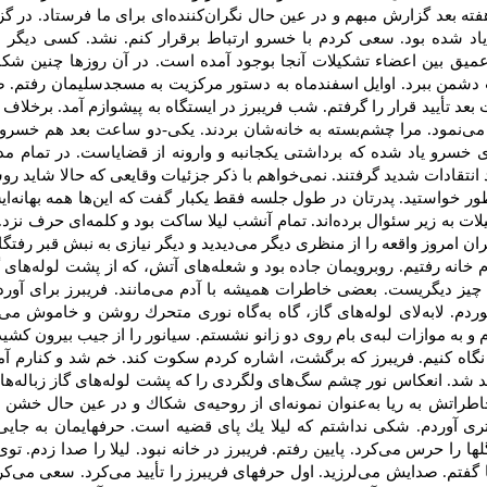
ته‌ بعد گزارش‌ مبهم‌ و در عین‌ حال‌ نگران‌كننده‌ای‌ برای‌ ما فرستاد. در
شده‌ بود. سعی‌ كردم‌ با خسرو ارتباط‌ برقرار كنم‌. نشد. كسی‌ دیگر هم‌ 
یق‌ بین‌ اعضاء تشكیلات‌ آنجا بوجود آمده‌ است‌. در آن‌ روزها چنین‌ شكافی
دشمن‌ ببرد. اوایل ‌اسفندماه‌ به‌ دستور مركزیت‌ به‌ مسجدسلیمان‌ رفتم‌. ص
بعد تأیید قرار را گرفتم‌. شب‌ فریبرز در ایستگاه‌ به‌ پیشوازم‌ آمد. برخلاف‌ ا
‌نمود. مرا چشم‌بسته‌ به‌ خانه‌شان‌ بردند. یكی‌-دو ساعت‌ بعد هم‌ خسرو 
‌ خسرو یاد شده‌ كه‌ برداشتی ‌یكجانبه‌ و وارونه‌ از قضایاست‌. در تمام‌ م
د انتقادات‌ شدید گرفتند. نمی‌خواهم‌ با ذكر جزئیات‌ وقایعی‌ كه‌ حالا شاید رو
نطور خواستید. پدرتان‌ در طول‌ جلسه‌ فقط‌ یكبار گفت‌ كه‌ این‌ها همه‌ بهانه‌ا
ات‌ به‌ زیر سئوال‌ برده‌اند. تمام‌ آنشب‌ لیلا ساكت‌ بود و كلمه‌ای‌ حرف‌ نزد
ران‌ امروز واقعه‌ را از منظری‌ دیگر می‌دیدید و دیگر نیازی‌ به‌ نبش‌ قبر رفت
 خانه‌ رفتیم‌. روبرویمان‌ جاده‌ بود و شعله‌های‌ آتش‌، كه‌ از پشت‌ لوله‌های‌ 
ز دیگریست‌. بعضی‌ خاطرات‌ همیشه‌ با آدم‌ می‌مانند. فریبرز برای‌ آوردن‌ چی
دم‌. لابه‌لای‌ لوله‌های‌ گاز، گاه‌ به‌گاه‌ نوری‌ متحرك‌ روشن‌ و خاموش‌ می‌شد
 به‌ موازات‌ لبه‌ی‌ بام‌ روی‌ دو زانو نشستم‌. سیانور را از جیب‌ بیرون‌ كشیدم‌ 
نگاه‌ كنیم‌. فریبرز كه‌ برگشت‌، اشاره‌ كردم‌ سكوت‌ كند. خم‌ شد و كنارم‌ آمد
د شد. انعكاس‌ نور چشم‌ سگ‌های‌ ولگردی‌ را كه‌ پشت‌ لوله‌های‌ گاز زباله‌ها 
خاطراتش‌ به‌ ریا به‌عنوان‌ نمونه‌ای‌ از روحیه‌ی‌ شكاك‌ و در عین‌ حال‌ خشن‌ 
ی‌ آوردم‌. شكی‌ نداشتم‌ كه‌ لیلا یك‌ پای‌ قضیه‌ است‌. حرفهایمان‌ به‌ جایی‌
لها را حرس‌ می‌كرد. پایین‌ رفتم‌. فریبرز در خانه‌ نبود. لیلا را صدا زدم‌. تو
 گفتم‌. صدایش‌ می‌لرزید. اول‌ حرفهای‌ فریبرز را تأیید می‌كرد. سعی‌ می‌كرد