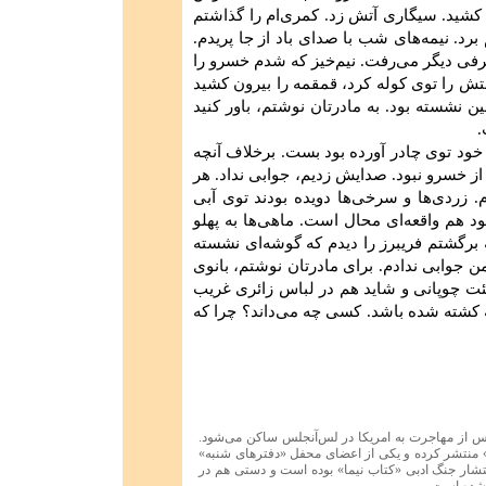
 كشید. سیگاری‌ آتش‌ زد. كمری‌ام‌ را گذاشتم‌
رد. نیمه‌های‌ شب‌ با صدای‌ باد از جا پریدم‌.
فی‌ دیگر می‌رفت‌. نیم‌خیز كه‌ شدم‌ خسرو را
ستش‌ را توی‌ كوله‌ كرد، قمقمه‌ را بیرون‌ كشید
ن‌ نشسته‌ بود. به‌ مادرتان‌ نوشتم‌، باور كنید
.
ا خود توی‌ چادر آورده‌ بود بست‌. برخلاف‌ آنچه‌
‌ از خسرو نبود. صدایش‌ زدیم‌، جوابی‌ نداد. هر
‌. زردی‌ها و سرخی‌ها دویده‌ بودند توی‌ آبی
د هم‌ واقعه‌ای‌ محال‌ است‌. ماهی‌ها به‌ پهلو
 برگشتم‌ فریبرز را دیدم‌ كه‌ گوشه‌ای‌ نشسته‌
 جوابی‌ ندادم‌. برای‌ مادرتان‌ نوشتم‌، بانوی‌
ئت‌ چوپانی‌ و شاید هم‌ در لباس‌ زائری‌ غریب‌
‌ كشته‌ شده‌ باشد. كسی‌ چه‌ می‌داند؟ چرا كه‌
تهران زندگی کرده است. پس از مهاجرت به امریکا در لس‌آنجلس ساكن می‌شود.
مروز دو مجموعه داستان با عنوان‌های «پرسه/۱۳۷۷» و «پنجره/۱۳۸۰/ری‌را» منتشر کرده و یکی از اعضای محفل «دفترهای شنبه»
انتشار جنگ ادبی «کتاب نیما» بوده است و دستی هم در