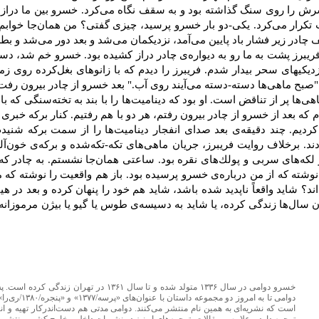
 سرش‌ را روی‌ سنگ‌ گذاشته‌ بود و به‌ سقف‌ نگاه‌ می‌كرد. خسرو بین‌ ما دراز
ب‌ تكرار می‌كرد. یكی‌-دو بار خسرو پرسید، چیزی‌ گفتی‌؟ من‌ همان‌جا خوابم‌ ب
‌ چادر زیر فشار باد پایین‌ می‌آمد، نزدیكمان‌ می‌شد و بعد دور می‌شد و بطر
د. فریبرز پشت‌ به‌ ما رو به‌ دیواره‌ی‌ چادر دراز كشیده‌ بود. خسرو خم‌ شد، د
دیكیهای‌ سحر بیدار شدم‌. فریبرز را دیدم‌ كه‌ با زانوهای‌ بغل‌كرده‌ روی‌ زمی
"صبح‌ ماهی‌ها دسته‌-دسته‌ می‌آیند روی‌ آب‌." بعد خسرو از چادر بیرون‌ رفت‌
هی‌ها پر از تناقض‌ است‌. او بود كه‌ دینامیت‌ها را با بند به‌ تخته‌سنگی‌ كه‌ ب
‌ كه‌ بعد از خسرو از چادر بیرون‌ رفتم‌، هر دو با هم‌ رفتیم‌. كنار بركه‌ خبری
ردیم‌. چند دقیقه‌ی ‌بعد صدای‌ انفجار دینامیت‌ها را از سمت‌ بركه‌ شنیدم
د. برخلاف‌ روایت‌ فریبرز، جریان‌ ماهی‌های‌ تكه‌-تكه‌شده‌ و بركه‌ی‌ خون‌آلو
ز لكه‌های‌ سربی‌ و پولك‌های‌ نقره‌ بود. ساعتی‌ همان‌جا نشستم‌. به‌ چادر كه‌
ته‌ كه‌ از من‌ درباره‌ی‌ خسرو پرسیده‌ بود. باز هم‌ واقعیت‌ را نوشته‌ كه‌ من‌
د؟ شاید واقعاً ناپدید شده‌ باشد، شاید هم‌ خود را پنهان‌ كرده‌ و بعد در هی
‌ سال‌ها زندگی‌ كرده‌، یا شاید به‌ دسیسه‌ی‌ طوس‌ یا گیو یا بیژن‌ مرموزانه
خسرو دوامی
در سال ۱۳۳۶ متولد شده و تا سال ۱۳۶۱ در 
دوامی تا به ا
‌است که نشریه‌ای به همین نام منتشر می‌کنند. دوامی مدتی هم دست‌اندرکار تهیه و 