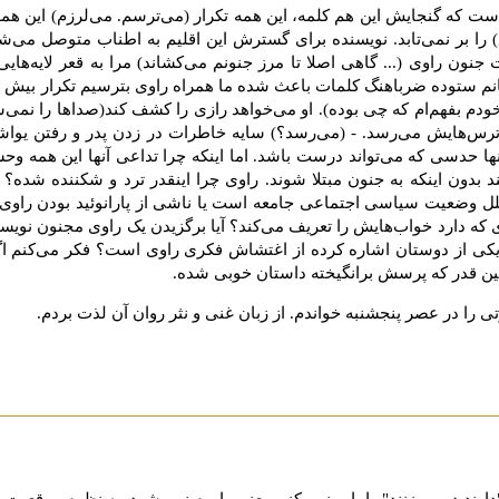
ست که گنجایش این هم کلمه، این همه تکرار (می‌ترسم. می‌لرزم) این هم
 بر نمی‌تابد. نویسنده برای گسترش این اقلیم به اطناب متوصل می‌شو
ن راوی (... گاهی اصلا تا مرز جنونم می‌کشاند) مرا به قعر لایه‌هایی د
انم ستوده ضرباهنگ کلمات باعث شده ما همراه راوی بترسیم تکرار بی
خودم بفهم‌ام که چی بوده). او می‌خواهد رازی را کشف کند(صدا‌ها را نمی‌شن
 ترس‌هایش می‌رسد. - (می‌رسد؟) سایه خاطرات در زدن پدر و رفتن یواشک
دسی که می‌تواند درست باشد. اما اینکه چرا تداعی آنها این همه وحشت 
نند بدون اینکه به جنون مبتلا شوند. راوی چرا اینقدر ترد و شکننده شده
وضعیت سیاسی اجتماعی جامعه است یا ناشی از پارانوئید بودن راوی؟ 
دی که دارد خواب‌هایش را تعریف می‌کند؟ آیا برگزیدن یک راوی مجنون نویس
 یکی از دوستان اشاره کرده از اغتشاش فکری راوی است؟ فکر می‌کنم اگ
ن قدر که پرسش برانگیخته داستان خوبی شده.
ی را در عصر پنجشنبه خواندم. از زبان غنی و نثر روان آن لذت بردم.