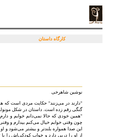
کارگاه داستان
نوشین شاهرخى
"‎دارند در مى‌زنند" حكایت مردى است كه ه
گنگى رقم زده است. ‏داستان در شكل مونولوگ
چون وقتی‎ ‎خوابم ‏خیال می‌كنم بیدارم و وقتی بیدارم خیال می‌كنم خوابم و دارم خواب می‌بینم كه‎ ‎بیدارم!"
این صدا همواره بلندتر و بیشتر مى‌شود و او
از او را درپى دارد و ‏خواب كودكى‌اش‏ را 