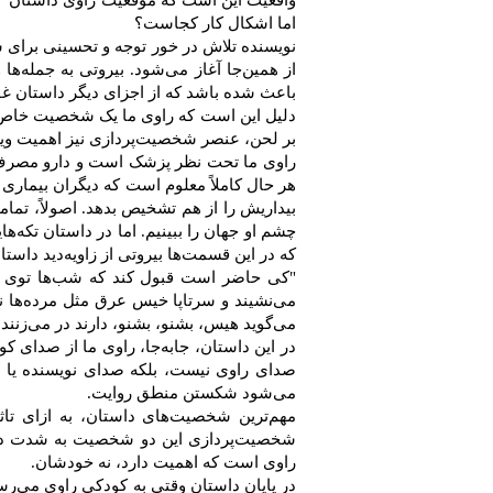
واقعیت این است که موقعیت راوی داستان "دا
اما اشکال کار کجاست؟
نویسنده تلاش در خور توجه و تحسینی برای 
از همین‌جا آغاز می‌شود. بیروتی به جمله‌ها 
باعث شده باشد که از اجزای دیگر داستان غفلت
دلیل این است که راوی ما یک شخصیت خاص ا
بر لحن، عنصر شخصیت‌پردازی نیز اهمیت ویژه
راوی ما تحت نظر پزشک است و دارو مصرف می
هر حال کاملاً معلوم است که دیگران بیماری 
بیداریش را از هم تشخیص بدهد. اصولاً، تما
چشم او جهان را ببینیم. اما در داستان تکه‌ه
که در این قسمت‌ها بیروتی از زاویه‌دید دا
"كی حاضر است قبول كند كه شب‌ها توی خوا
می‌نشیند و سرتاپا خیس عرق مثل مرده‌ها نگ
می‌گوید هیس، بشنو، بشنو، دارند در می‌زنند؟
در این داستان، جا‌به‌جا، راوی ما از صدای ک
صدای راوی نیست، بلکه صدای نویسنده یا د
می‌شود شکستن منطق روایت.
مهم‌ترین شخصیت‌های داستان، به ازای تا
شخصیت‌پردازی این دو شخصیت به شدت در 
راوی است که اهمیت دارد، نه خودشان.
در پایان داستان وقتی به کودکی راوی می‌رس