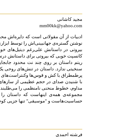
مجید کاشانی
mm00kk@yahoo.com
ادبیات از آن مقولاتی است که دایره‌اش مح
نوشتن گستره‌ی جهانبینی‌اش را توسط ابزاری 
بیروتی در داستانش علی‌رغم دیتیل‌های 
کانسپت خوبی که بیروتی برای داستانش درنظ
ریتم داستان بر روی چند نت محدود جابجا
سنخیتی ندارد. داستان در تنش‌های روحی ی
پرطمطراق با کش و قوس‌ها وکنتراست‌های
با شنیدن صدای در حجم عظیمی‌ از سازهای ک
مداوم، خطوط منحنی نامنظمی ‌را می‌طلبند!
مجموعه‌ی همه‌ی ‌اینهاست که داستان را
حساسیت‌هاست و "موسیقی" تنها جزیی کوچک ا
فرشته احمدی