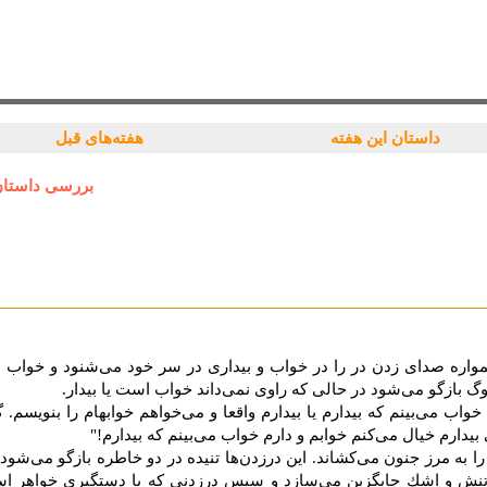
داستان این هفته
هفته‌های قبل
بررسی داستان د
مواره صداى زدن در را در خواب و بیدارى در سر ‏خود مى‌شنود و خواب او
 بازگو مى‌شود در حالى كه راوى نمى‌داند خواب است یا بیدار.
‎"‎همین خودی كه حالا نمی‌دانم خوابم و دارم خواب می‌بینم كه بیدارم
 را به ‌مرز جنون مى‌كشاند. این درزدن‌ها تنیده ‏در دو خاطره بازگو مى‌
با تنش‏ و اشك جایگزین مى‌سازد و سپس‏ درزدنى كه با دستگیرى خواهر است