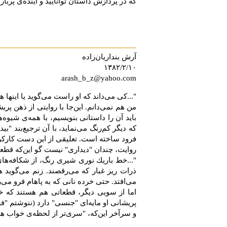
كه در پردازش‏ داستان توانایید و آینده‌ى پربا
آرش بنداریان‌زاده
۱۳۸۲/۲/۱۰
arash_b_z@yahoo.com
"...كی می‌داند كه او راست می‌گوید یا این
من هم نمی‌دانم. این‌جا با روایتی از ذهن پ
باید آن را داستانی بنویسیم، با همه‌ی شی
که دیگر کم‌رنگ‌ می‌نماید، با آن ترجیع‌بند "
فرود ساخته است. تعلیقی از این دست کارکرد م
روایت، چندان "دیداری" نیست گو این‌که قطع
"...خط باریك نوری شیری رنگ، از شكافه‌های ك
ذرات ریز غبار كه می‌رقصند. زنم می‌گوید 
می‌افتد. حتی خرده نانی كه به پاهام فرو می‌
اما از سویی دیگر، قطعاتی هم هستند که خا
پریشانی او مایه‌ای "جنسی" دارد (ننوشتم "ف
و سرآخر این‌که، "سری‌تر از لحظه‌ی خواب هم