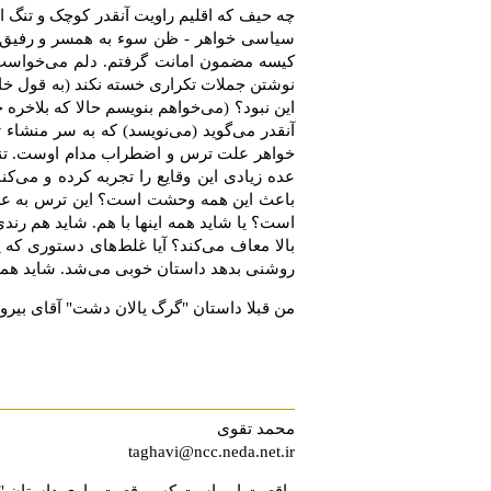
چه حیف که اقلیم راویت آنقدر کوچک و تنگ ا
سیاسی خواهر - ظن سوء به همسر و رفیق) را
کیسه مضمون امانت گرفتم. دلم می‌خواست جنو
نوشتن جملات تکراری خسته نکند (به قول خ
این نبود؟ (می‌خواهم بنویسم حالا که بلاخره 
آنقدر می‌گوید (می‌نویسد) که به سر منشاء
خواهر علت ترس و اضطراب مدام اوست. تنها ح
عده زیادی این وقایع را تجربه کرده و می‌ک
باعث این همه وحشت است؟ این ترس به علل 
است؟ یا شاید همه ‌اینها با هم. شاید هم رن
بالا معاف می‌کند؟ آیا غلط‌های دستوری که
روشنی بدهد داستان خوبی می‌شد. شاید همی
من قبلا داستان "گرگ یالان دشت" آقای بیروت
محمد تقوی
taghavi@ncc.neda.net.ir