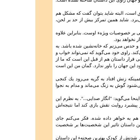
 و جهان راوی این داستان ساخته نشده است.
 است،‌ البته شاید بتوان گفت که مشکل هم
می‌برد. شاید همین تمرکز بیش از حد بر لحن،
بر خصوصیات ویژهء اوست. بنابراین علاوه
 نخواهد بود.
و حدس می‌زنم که خانه‌نشین شده باشد. به
کند. راوی خود می‌گوید که نمی‌تواند خواب و
 قرار داستان هم از قبل این است که ما از
ود این جهان را باور ندارد. گمان من این است
ینكه زنش افتاد به گریه می‌رود یك كنجی
‌شنود گوش به زنگ می‌ماند و مدام به نجوا
حا می‌گوید: "انگار صدایی...". به نظرم این
پیشبرد روایت نقش بازی کند اما نتیجه‌اش
هم به خواهر داده شده. فکر می‌کنم جای
 داستان تاثیر این شخصیت‌ها بر شخصیت
ور شدنش از کودک بهترین صحنهء این داستان