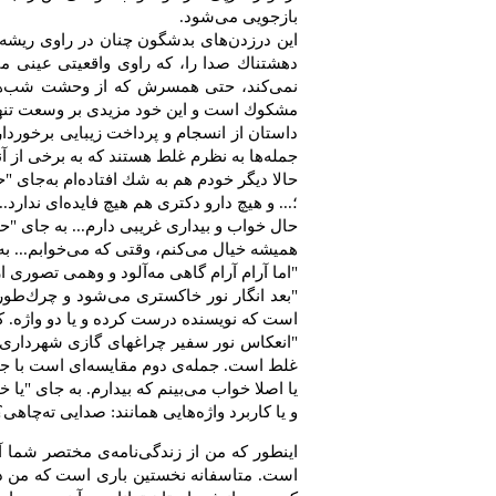
بازجویى مى‌شود.
این درزدن‌هاى بدشگون چنان در راوى ریشه د
دهشتناك صدا را، كه ‏راوى واقعیتى عینى مى‌ا
نمى‌كند، حتى همسرش‏ كه از وحشت شب‌ها ات
مشكوك است و این خود مزیدى بر وسعت تنه
داستان از انسجام و پرداخت زیبایى برخوردار
جمله‌ها به ‌نظرم ‏غلط هستند كه به برخى از آ
حالا دیگر خودم هم به شك افتاده‌ام به‌جاى "
؛... و هیچ دارو دكترى هم هیچ فایده‌اى ندارد
حال خواب و بیدارى غریبى دارم... به جاى "ح
همیشه خیال مى‌كنم، وقتى كه مى‌خوابم... به
‎"‎اما آرام آرام گاهى مه‌آلود و وهمى تصورى از چیزى كه زنم مى‌گوید سراغم مى‌آید." كاربرد ‏‏"گاهى مه‌آلود" در این جمله غلط است.
‎"‎بعد انگار نور خاكسترى مى‌شود و چرك‌ط
است كه نویسنده درست كرده و یا ‏دو واژه. كا
‎"‎انعكاس‏ نور سفیر چراغهاى گازى شهردارى
غلط است. جمله‌ى دوم ‏مقایسه‌اى است با جمله‌
یا اصلا خواب مى‌بینم كه بیدارم. به جاى "یا خ
و یا كاربرد واژه‌هایى همانند: صدایى ته‌چا
اینطور كه من از زندگى‌نامه‌ى مختصر شما 
است. متاسفانه نخستین بارى است ‏كه من داست