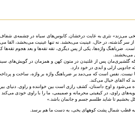
ی می‌زند» نثری به غایت درخشان. کابوس‌های سیاه در چشمه‌ی شفاف زب
ز سر گذشته، در حال، عینیت می‌بخشد. نه تنها عینیت می‌بخشد، القا می‌کن
ت. ضرباهنگ واژه‌ها، یکی از پس دیگری، تقه تقه‌ها و بعد هجوم تقه‌ها که
 می‌بخشند.
که گلشیری‌مان پس از غلتیدن در متون کهن و همزمان در گویش‌های سینه
 جادویی ازلی و ابدی در خود دارد.
ا نیست. نفس است که می‌دمد بر ضرباهنگ واژه بر واژه، ساخت و پرداخت 
د که القای خیال می‌کند.
اه می‌شود و اوج داستان، کشف رازی است بین خواننده و راوی. دنیای بیرو
ه‌های راوی، در کیفیتی محرمانه و صمیمی‌، ما را با راوی خودی می‌کند ت
ل بخشیم تا شاید طلسم جسم و جانمان باشد.»
ز، به قطب شمال پشت کوههای یخی، به دست ما هم برسد.