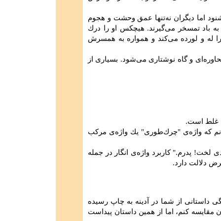
شنود اما دیگران نه‌تنها عمق وحشت و هجوم
ا به ‌باد تمسخر مى‌گیرند. هیچكس‏ او را درك
له ‌و لورده مى‌كند و همواره به ‏همسرش‏
حاوره‌اى و گاه نوشتارى مى‌شود. بسیارى از
انم كه واژه‌ى "چرك‌طورى" یك واژه‌ى مركب
 لخت! پدرم." كاربرد واژه‌ى انگار در جمله
رض‏ دلالت دارد.
گى داستانى از شما در آدینه به چاپ رسیده
ن مقایسه ‏كنم، اما از همین داستان پیداست