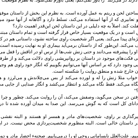
رند در می‌زنند" را باور نمی‌کنم، یعنی باورم نمی‌شود. به نظرم موقعیت
ساختن لحن و ریتم به عمل آورده است. به نظرم این بخش از داستان موفق
و تعابیری که از آنها استفاده می‌کند، تسلط دارد و آگاهانه از آنها سود 
 کند. اصلاً‌ به چه دلیلی در این داستان لحن این‌قدر اهمیت دارد؟
ست و در یک موقعیت بسیار خاص قرار گرفته است و تمام داستان مبتنی 
‌ای پیدا می‌کند. یعنی اگر شخصیت راوی ساخته نشود، داستانی هم در کار
‌کند. این‌طور که از داستان برمی‌آید بیماری او به نهایت رسیده است 
او را پیشرفته می‌دانند و حتی زنش شب‌ها از ترس او در اتاقش را قفل می‌
می فکت‌های موجود در داستان بر روانپریشی راوی دلالت می‌کند و از طرفی
ایی وجود دارد که بر اساس آنها می‌توانیم بگوییم که انگار خود راوی هم وج
ستان خارج شده و منطق روایت را شکسته است.
ب مثلا زنش را له‌ و لورده می‌كند از بس می‌چلاندش و می‌لرزد و هم
اه می‌كند. فقط نگاه می‌كند و انتظار می‌كشد و انگار صدایی از جایی می
"
وفتن در سخن می‌گوید، وصفش می‌کند، آن را روایت می‌کند. چطور و چرا این
انای کل است که به گوش می‌رسد. این صدا به میدان آورده شده تا در 
ثیرگذاری بر راوی، شخصیت‌های مادر و همسر او هستند و البته نقشی 
داستان خالی است. البته منظورم شخصیت‌پردازی محض نیست. در این
یم، علت‌العلل نابسامانی روحی او را درمی‌یابیم. صحنهء احضار مادر و د