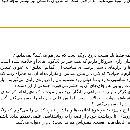
رى را ‏نوید مى‌دهید اما درخور است كه به ‌زبان داستان نیز بیشتر توجه كنید.
ها همه فقط یك مشت دروغ دونگ است كه سر هم می‌كند؟ نمی‌دانم.".
ریشان راوی سروکار داریم که همه چیز در تک‌گویی‌های او خلاصه شده است. 
وه‌ها و ابزارهای داستان‌نویسی‌ی مناسب آن. گمانم "تعلیق" به عنوان 
بیدارم یا خواب" که کاری از پیش نمی‌برد و تکرار مدام آن، به همراه ریتم کن
ناسبی ندارد و ما خیلی زود تصمیم‌مان را درباره‌ی راوی می‌گیریم: "پاران
ات زیبایی هم جای‌جای آن به چشم می‌خورد، جملاتی از این‌دست:
ركره تو زده، سیاهی را انگار بریده و رسیده تا كونه‌ی پاهام. كرك‌های قال
همه‌اش خواب و خیالات است. اما من قالی زیر پام را حس می‌كنم. گرم
رود را حس می‌كنم..."
رج می‌زنند؛ موضوع اعلامیه‌ها و ماشین تایپ کذایی را می‌گویم که ر
رویدی" تا برداشت خودم از قصه را به روانشناسی علمی ‌تعمیم نداده باشم)
" لحظه‌‌هایی هست. همین‌اش هم بد است؛ آدم را دیوانه می‌کند.