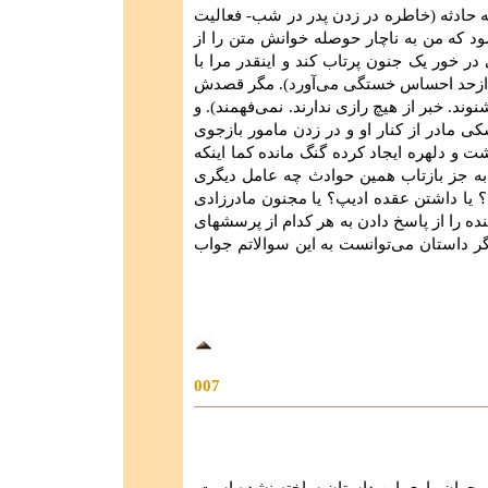
ه حادثه (خاطره در زدن پدر در شب- فعالیت
د که من به ناچار حوصله خوانش متن را از
ر خور یک جنون پرتاب کند و اینقدر مرا با
ش ازحد احساس خستگی می‌آورد). مگر قصدش
وند. خبر از هیچ رازی ندارند. نمی‌فهمند). و
ی مادر از کنار او و در زدن مامور بازجوی
و دلهره ‌ایجاد کرده گنگ مانده کما اینکه
؟ به جز بازتاب همین حوادث چه عامل دیگری
یا داشتن عقده ادیپ؟ یا مجنون مادرزادی
نده را از پاسخ دادن به هر کدام از پرسشهای
ر داستان می‌توانست به این سوالاتم جواب
007