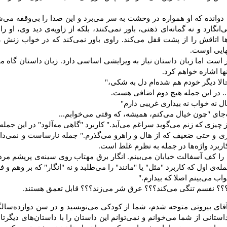
وانده كه او همواره در وحشت به‌ سر مى‌برد و ‏این صدا را بى‌وقفه مى‌
نگارد و نه گمانه‌اى ذهنى، باور نمى‌كنند، بلكه از زاویه‌ى دید وى، ‏او ر
اقش‏ را ‏از پشت قفل مى‌كند. راوى باور نمى‌كند كه در خواب زنش‏ را 
ایى اوست.
 است اما زبان داستان نیاز به ویرایشى ‏اساسى دارد. زبان داستان گاه م
نها اشاره خواهم كرد.
حالا دیگر خودم هم شده‌ام دل به شكى،"
.... در این جمله هیچ دوم اضافى هست.
ال نه خواب نه بیدارى غریبى دارم"
‌جاى "چون خیال مى‌كنم، همیشه، كه وقتى مى‌خوابم...
ورى و حتى ضعیف كه از هال و راهرو مى‌گذرم." جمله ‏نارساست و نمى‌د
ربرد واژه‌ها در جمله به ‌نظرم غلط است.
 را كف آسفالت خیابان مى‌بینم. انگار برق مهتاب ‏روى سینه‌ى پرپشم مردى
ى اول كه كاربرد "مثل" یا "مانند" را مى‌طلبد و نه "انگار" كه بر ‏وهم و ف
واب مى‌بینم اصلا كه بیدارم."
هى؟؟؟ نفسم تنگى مى‌كند؟؟؟ عرق شر مى‌زند؟؟؟ ‏قابل تعمق هستند.
آقاى بیروتى متوجه شدم، شما از كودكى مى‌نویسید و ‏در سن دوازده‌سال
انى از شما مى‌خوانم و نمى‌توانم این داستان را با داستان‌هاى دیگرتا