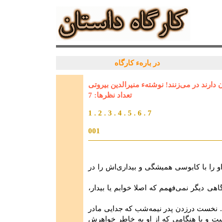
در بارهء کارگاه
ارند در می‌زنند! نوشتهء منیرالدین بیروتی
تعداد نظرها: 7
1
.
2
.
3
.
4
.
5
.
6
.
7
001
 را با كابوسى همیشگى و بیدارى‌اش‏ را در
 یا بیدارم واقعا و‎ ‎می‌خواهم خوابهام را بنویسم. گاهی دیگر نمی‌فهمم كه اصلا خوابم یا بیدار،
شود. نخست درزدن پدر نیمه‌شب كه جدایى مادر
 و ‏یا هنگامى كه از او به‌ خاطر خواهرش‏