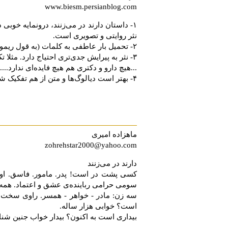
www.biesm.persianblog.com
۱- داستان دارند در می‌زنند، درونمایه خوب
نثر روایتی و تصویری است.
۲- تحمیل بار عاطفی به کلمات (به قول ریموند کارور) آزاردهنده است و فضای تصویری را کم‌رنگ می‌کند.
۳- نثر به پیرایش جدی‌تری احتیاج دارد. مثلا تکرار کلمه "هیچ" در این جمله، زیبا نیست.
...هیچ دارو و دکتری هم هیچ فایده‌ای ندارد....
۴- بهتر است دیالوگ‌ها و متن از هم تفکیک شوند. (به لحاظ نوشتاری)
ماهزاده ‌امیری
zohrehstar2000@yahoo.com
دارند در می‌زنند
کسی پشت در است! پدر. مامور. فاسق. اولی
سومی ‌حرامی ‌رباینده‌ی عشق و اعتماد. همه د
سه زن: مادر - خواهر - همسر. راوی سخت م
است؟ خوابی هزار ساله.
بیداری است به اکنون؟ بیدار خواب جنین شنا