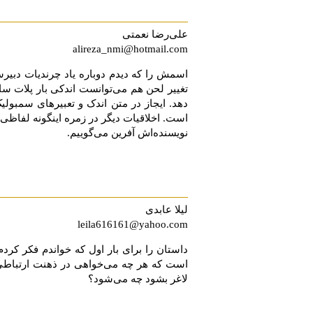
علی‌رضا نعمتی
alireza_nmi@hotmail.com
اسمش را که دیدم دوباره یاد چرندیات دبیرست
تغییر لحن هم می‌توانست اندکی بار پلات سا
دهد. ایجاز در متن اندک و تعبیر‌های سمبولی
است. اخلاقیات دیگر در زمره ‌اینگونه لفاظی‌
نویسنده‌اش آفرین می‌گوییم.
لیلا عابدی
leila616161@yahoo.com
داستان را برای بار اول كه خواندم فكر كردم
است كه هر چه می‌خواهی در ذهنت ارتباطی بی
لاغر بشود چه می‌شود؟