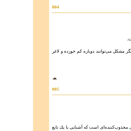
004
.
ر مشکل می‌توانند دوباره کم خورده و لاغر
005
مجذوب‌كننده‌اى است كه آشنایى با یك تابع