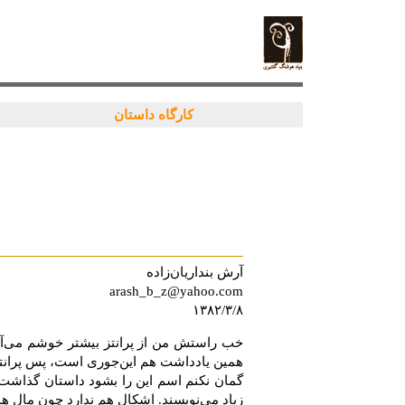
کارگاه داستان
آرش بنداریان‌زاده
arash_b_z@yahoo.com
۱۳۸۲/۳/۸
خب راستش من از پرانتز بیشتر خوشم می‌آی
همین یادداشت هم این‌جوری است، پس پرانتز 
گمان نکنم اسم این را بشود داستان گذاشت
زیاد می‌نویسند. اشکال هم ندارد چون مال ه