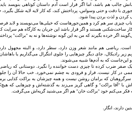
نش جالب هم باشد، اما اگر قرار است آدم داستان کوتاهی بنویسد باید ب
وری با دقت و حتی وسواس، پرداختش کند، که کار لایه لایه شکل بگیرد، حج
کردن و لذت بردن پیدا شود.
تاب چیزی سر هم کرد و همین‌جورهاست که خیلی‌ها می‌نویسند و لابد فر
ار ساخت‌شکنی هستند و اگر قرار باشد این جریان به کارگاه هم سرایت کند.
د اگر خرده بگیرند که من به این گونه نوشته‌ها و نه به "براکت" پرداخته‌ا
ست. ریاضی هم مانند شعر وزن دارد، سطر دارد، و البته مجهول دارد
 زیر رادیکال، جای دیگر چیزهایی را جلوی انتگرال می‌گذاریم یا باهاشان 
 این‌جاست که به آدم‌ها شبیه می‌شوند.
 یک صفر ضرب کرده تا چیزی دست خواننده را نگیرد. دوستانی که ریاض
ی‌ممی در کار نیست. فراز و فرودی به چشم نمی‌خورد. خب حالا آن را جل
رگروهبان که برامان روشن نیست و همه چیزشان به براکت کذایی برمی‌گ
اش با "آقا براکت" و گاهی گریز می‌زند به گذشته‌اش و چیزهایی که هیچ‌ک
 فکر می‌کنم خود "براکت خان" هم اگر می‌شنید گریه‌اش می‌گرفت.
ن دارند، انگار.