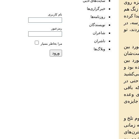
سایت‌های‌ ادبی
یزه روی
 زنگ هم
خبرگزاری‌ها
نام کاربری
 یا 81 زن در باد را پیدا کرده
روزنامه‌ها
سه، در
نویسندگان
رمزعبور
ند، تو
شاعران
ناشران
مرا بخاطر بسپار
رد بین
وبلاگ‌ها
ست‌شان
ورد بین
ه بود و
ی‌کشید
 حتی در
ه باقی
ری وعده
جایزه‌ی
م تلخ و
ه زمانی
ترن‌های
ده بود