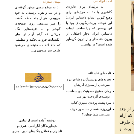
احمد ابوالفتحی
مهدی اسدزاده
نه مرثیه‌ای برای جایزه‌ی
تا به موقع برسی موتور گرفته‌ای
گلشیری یا حتا نه مرثیه‌ای برای
و در تب و هول نرسیدن به خود
وضعِ کنونیِ ادبیاتِ داستانیِ ایران؛
می‌پیچی. هر از چند لحظه نگاهت
این نوشته پریشان‌گویی‌ای بود با
را سر می‌دهی روی صفحه‌ی
این پرسش که چرا ساختِ ادبیاتِ
گوشی و به دقیقه‌هایی نگاه
داستانیِ ایران دچارِ اختلالی از
می‌کنی که آرام آرام از میان
بیرون خنده‌دار و از درون گریه‌آور
انگشتانت فرو می‌چکند و مطمئنی
شده است؟ در نهایت...
که حالا لابد ده دقیقه‌ای می‌شود
طرف سر منوچهری...
نامه‌های عاشقانه
تجربه‌های نویسندگان و شاعران و
مترجمان از ممیزی آثارشان
رمان ممنوع «سوتیکده‌ی سعادت»
نوشته‌ی آذردخت بهرامی
مرد پشت پرده‌ی ممیزیِ کتاب
 از چند
این‌روزها همه از سانسور حرف
می‌زنند، شما چطور؟
ه آرام
دوشنبه آماده است از تمامی
شود طرف
پدیدآورندگان آثار ادبی، هنری و
 پرت و
ناشران و فعالان بنگاه‌های ادبی، هنری