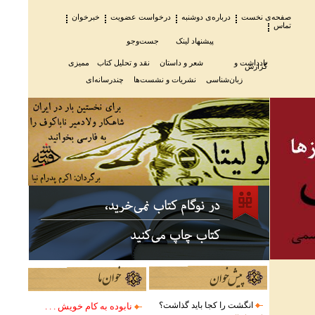
صفحه‏‌ی نخست
درباره‌ی دوشنبه
درخواست عضویت
خبرخوان
تماس
پیشنهاد لینک
جست‌وجو
یادداشت و
شعر و داستان
نقد و تحلیل کتاب
ممیزی
گزارش
زبان‌شناسی
نشریات و نشست‌ها
چندرسانه‌ای
انگشت را کجا باید گذاشت؟
نابوده به کام خویش . . .