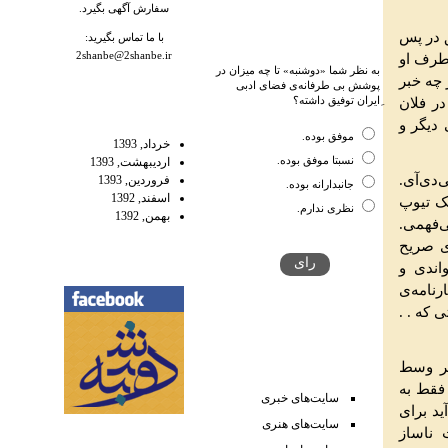
سفارش آگهی بگیرد.
ق در پس
با ما تماس بگیرید:
2shanbe@2shanbe.ir
 طرف او
به نظر شما «دوشنبه» تا چه میزان در
 چه خبر
پوشش بی طرفانه‌ی فضای ادبی‌
ِایران توفیق داشته؟
ر فلان
 دیگر و
موفق بوده.
خرداد, 1393
نسبتا موفق بوده.
اردیبهشت, 1393
‌دی‌آی.
فروردین, 1393
جانبدارانه بوده.
اسفند, 1392
ک تیوپ
نظری ندارم.
بهمن, 1392
ی‌فهمی.
ی صریح
اندی و
رنامه‌ی
 که . .
مر وسط
 فقط به
سایت‌های‌ خبری‌
ید برای
سایت‌های هنری
 ناساز